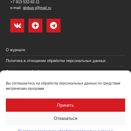
+7 913 532-92-11
e-mail:
globus-j@mail.ru
О журнале
Политика в отношении обработки персональных данных
Согласие на обработку персональных данных
Пользовательское соглашение (оферта)
Вы соглашаетесь на обработку персональных данных по средствам
метрических программ.
Согласие на получение рекламных материалов
Рекламодателям
Принять
Контакты
Отказаться