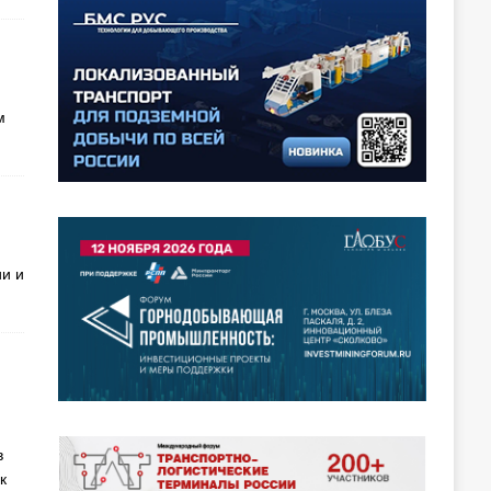
м
и и
в
к