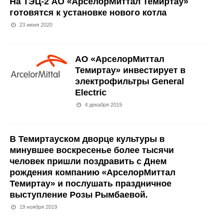
На ТЭЦ-2 АО «АрселорМиттал Темиртау»
готовятся к установке нового котла
23 июня 2020
АО «АрселорМиттал
Темиртау» инвестирует в
электрофильтры General
Electric
4 декабря 2019
В Темиртауском дворце культуры в
минувшее воскресенье более тысячи
человек пришли поздравить с Днем
рождения компанию «АрселорМиттал
Темиртау» и послушать праздничное
выступление Розы Рымбаевой.
19 ноября 2019