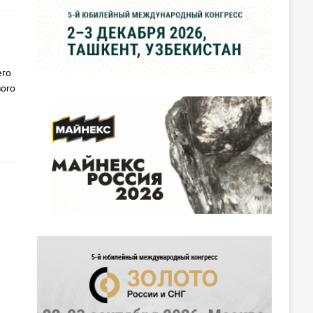
его
ого