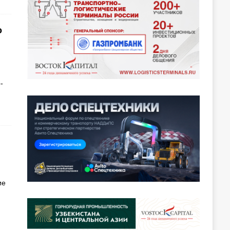
о
-
ие