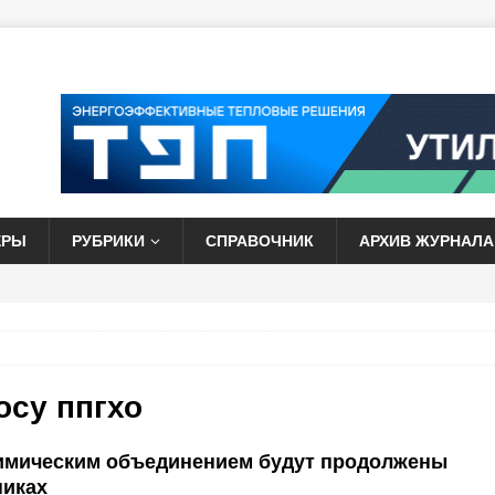
ЕРЫ
РУБРИКИ
СПРАВОЧНИК
АРХИВ ЖУРНАЛА
росу
ппгхо
имическим объединением будут продолжены
никах