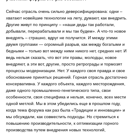
Сейчас отрасль очень сильно деверсифицирована: одни –
хватают новейшие технологии на лету, думают, как внедрить.
Другие живут по принципу – «наши деды так работали,
добывали, перерабатывали и мы так будем». А что-то новое
внедрять – страшно, вдруг не получится. И между этими
двумя группами — огромный разрыв, как между богатыми и
бедными – только вот между ними никого нет, средних нет. И
ведь нельзя сказать, что вот эти правы, молодцы, новое
внедряют, а эти вот, другие, просто ретрограды и тормозят
процессы модернизации. Нет. У каждого своя правда и свое
обоснование принятых решений. Горная отрасль достаточно
консервативна. У каждого объекта, каждого месторождения,
даже одного промышленно-генетического типа, свои
особенности, своя специфика и нельзя, конечно, всех мести
одной метлой. Мы в этом убедились еще в прошлом году,
когда тема форума как раз была «Традиции и инновации» и
мы обсуждали, как совместить подходы. Но стремиться к
повышению производительности, к оптимизации горного
производства путем внедрения новых технологий,