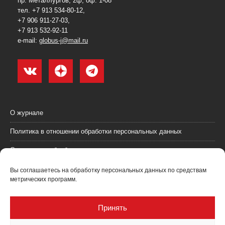
пр. Металлургов, 2ф, оф. 1-08
тел. +7 913 534-80-12,
+7 906 911-27-03,
+7 913 532-92-11
e-mail:
globus-j@mail.ru
О журнале
Политика в отношении обработки персональных данных
Согласие на обработку персональных данных
Пользовательское соглашение (оферта)
Вы соглашаетесь на обработку персональных данных по средствам
метрических программ.
Согласие на получение рекламных материалов
Рекламодателям
Принять
Контакты