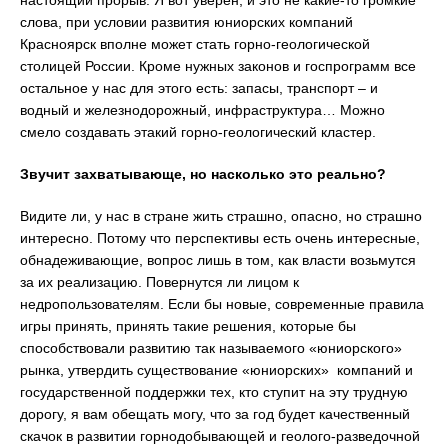
настоящий прорыв. Я вот уверен, и это не какие-то громкие
слова, при условии развития юниорских компаний
Красноярск вполне может стать горно-геологической
столицей России. Кроме нужных законов и госпрограмм все
остальное у нас для этого есть: запасы, транспорт – и
водный и железнодорожный, инфраструктура… Можно
смело создавать этакий горно-геологический кластер.
Звучит захватывающе, но насколько это реально?
Видите ли, у нас в стране жить страшно, опасно, но страшно
интересно. Потому что перспективы есть очень интересные,
обнадеживающие, вопрос лишь в том, как власти возьмутся
за их реализацию. Повернутся ли лицом к
недропользователям. Если бы новые, современные правила
игры принять, принять такие решения, которые бы
способствовали развитию так называемого «юниорского»
рынка, утвердить существование «юниорских» компаний и
государственной поддержки тех, кто ступит на эту трудную
дорогу, я вам обещать могу, что за год будет качественный
скачок в развитии горнодобывающей и геолого-разведочной