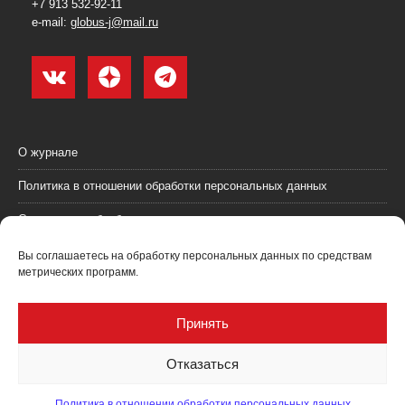
+7 913 532-92-11
e-mail:
globus-j@mail.ru
О журнале
Политика в отношении обработки персональных данных
Согласие на обработку персональных данных
Пользовательское соглашение (оферта)
Вы соглашаетесь на обработку персональных данных по средствам
метрических программ.
Согласие на получение рекламных материалов
Рекламодателям
Принять
Контакты
Отказаться
Политика в отношении обработки персональных данных