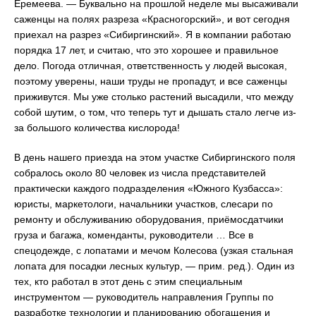
Еремеева. ― Буквально на прошлой неделе мы высаживали
саженцы на полях разреза «Красногорский», и вот сегодня
приехал на разрез «Сибиргинский». Я в компании работаю
порядка 17 лет, и считаю, что это хорошее и правильное
дело. Погода отличная, ответственность у людей высокая,
поэтому уверены, наши труды не пропадут, и все саженцы
приживутся. Мы уже столько растений высадили, что между
собой шутим, о том, что теперь тут и дышать стало легче из-
за большого количества кислорода!
В день нашего приезда на этом участке Сибиргинского поля
собралось около 80 человек из числа представителей
практически каждого подразделения «Южного Кузбасса»:
юристы, маркетологи, начальники участков, слесари по
ремонту и обслуживанию оборудования, приёмосдатчики
груза и багажа, коменданты, руководители … Все в
спецодежде, с лопатами и мечом Колесова (узкая стальная
лопата для посадки лесных культур, ― прим. ред.). Один из
тех, кто работал в этот день с этим специальным
инструментом ― руководитель направления Группы по
разработке технологии и планированию обогащения и