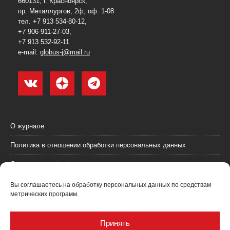
660131, г. Красноярск,
пр. Металлургов, 2ф, оф. 1-08
тел. +7 913 534-80-12,
+7 906 911-27-03,
+7 913 532-92-11
e-mail:
globus-j@mail.ru
О журнале
Политика в отношении обработки персональных данных
Согласие на обработку персональных данных
Пользовательское соглашение (оферта)
Вы соглашаетесь на обработку персональных данных по средствам
метрических программ.
Согласие на получение рекламных материалов
Рекламодателям
Принять