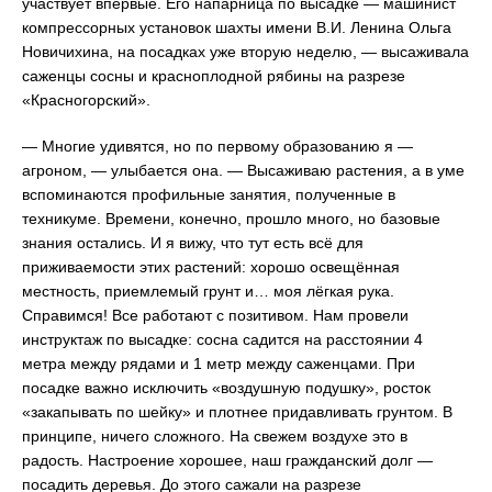
участвует впервые. Его напарница по высадке ― машинист
компрессорных установок шахты имени В.И. Ленина Ольга
Новичихина, на посадках уже вторую неделю, ― высаживала
саженцы сосны и красноплодной рябины на разрезе
«Красногорский».
― Многие удивятся, но по первому образованию я ―
агроном, ― улыбается она. ― Высаживаю растения, а в уме
вспоминаются профильные занятия, полученные в
техникуме. Времени, конечно, прошло много, но базовые
знания остались. И я вижу, что тут есть всё для
приживаемости этих растений: хорошо освещённая
местность, приемлемый грунт и… моя лёгкая рука.
Справимся! Все работают с позитивом. Нам провели
инструктаж по высадке: сосна садится на расстоянии 4
метра между рядами и 1 метр между саженцами. При
посадке важно исключить «воздушную подушку», росток
«закапывать по шейку» и плотнее придавливать грунтом. В
принципе, ничего сложного. На свежем воздухе это в
радость. Настроение хорошее, наш гражданский долг ―
посадить деревья. До этого сажали на разрезе