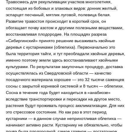
Травосмесь для рекультивации участков многолетняя,
состоящая из бобовых и злаковых видов: донник желтый,
эспарцет песчаный, мятлик луговой, полевица белая.
Развитие травостоя происходит в короткий срок, он
обогащает почву азотом и другими полезными веществами,
восстанавливая плодородие. На площадях разреза
«Сибиргинский» принято решение высаживать хвойные
деревья с кустарниками (облепиха). Первоначально это
была территория тайги, и тут преобладали хвойные деревья,
именно поэтому земли здесь восстанавливают хвойными
культурами. По результатам закупочных процедур, доставка
осуществлялась из Свердловской области ― качество
посадочного материала хорошее ― это 32 тысячи саженцев
сосны с закрытой корневой системой и 8 тысяч ― облепихи.
Сосна в течение года будет находиться в «анабиозе»
вследствие транспортировки и пересадки на другое место,
растения будут проживать процесс акклиматизации. Для них
это стрессовое состояние. Но как раз в этот период
кустарники ― в данном случае неприхотливая облепиха ―
начинают активно расти. Кустарнику не обязательно, чтобы
почва была плодородной, самое главное ― достаточное