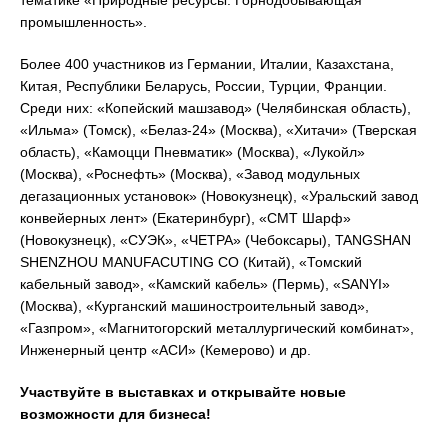
тематике «Природные ресурсы. Горнодобывающая
промышленность».
Более 400 участников из Германии, Италии, Казахстана,
Китая, Республики Беларусь, России, Турции, Франции.
Среди них: «Копейский машзавод» (Челябинская область),
«Ильма» (Томск), «Белаз-24» (Москва), «Хитачи» (Тверская
область), «Камоцци Пневматик» (Москва), «Лукойл»
(Москва), «Роснефть» (Москва), «Завод модульных
дегазационных установок» (Новокузнецк), «Уральский завод
конвейерных лент» (Екатеринбург), «СМТ Шарф»
(Новокузнецк), «СУЭК», «ЧЕТРА» (Чебоксары), TANGSHAN
SHENZHOU MANUFACUTING CO (Китай), «Томский
кабельный завод», «Камский кабель» (Пермь), «SANYI»
(Москва), «Курганский машиностроительный завод»,
«Газпром», «Магнитогорский металлургический комбинат»,
Инженерный центр «АСИ» (Кемерово) и др.
Участвуйте в выставках и открывайте новые
возможности для бизнеса!