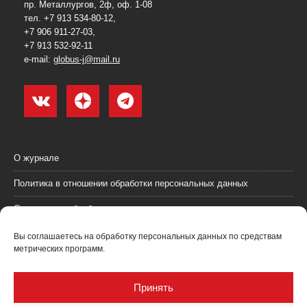
пр. Металлургов, 2ф, оф. 1-08
тел. +7 913 534-80-12,
+7 906 911-27-03,
+7 913 532-92-11
e-mail:
globus-j@mail.ru
О журнале
Политика в отношении обработки персональных данных
Согласие на обработку персональных данных
Пользовательское соглашение (оферта)
Вы соглашаетесь на обработку персональных данных по средствам
метрических программ.
Согласие на получение рекламных материалов
Рекламодателям
Принять