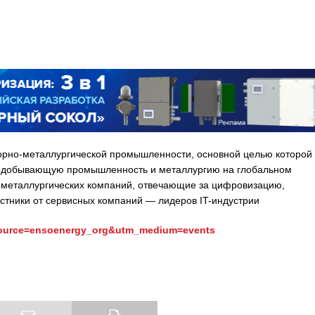
орно-металлургической промышленности, основной целью которой
рнодобывающую промышленность и металлургию на глобальном
о-металлургических компаний, отвечающие за цифровизацию,
астники от сервисных компаний — лидеров IT-индустрии
m_source=ensoenergy_org&utm_medium=events