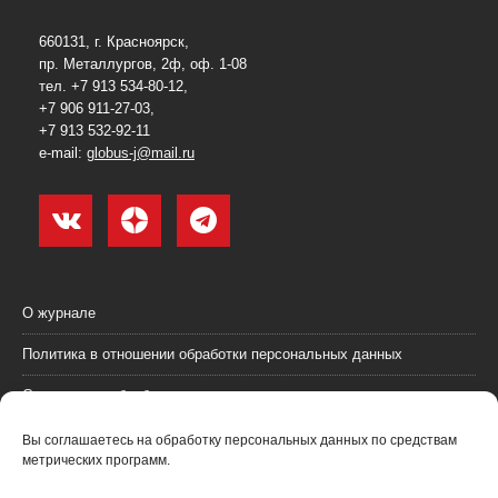
660131, г. Красноярск,
пр. Металлургов, 2ф, оф. 1-08
тел. +7 913 534-80-12,
+7 906 911-27-03,
+7 913 532-92-11
e-mail:
globus-j@mail.ru
О журнале
Политика в отношении обработки персональных данных
Согласие на обработку персональных данных
Пользовательское соглашение (оферта)
Вы соглашаетесь на обработку персональных данных по средствам
метрических программ.
Согласие на получение рекламных материалов