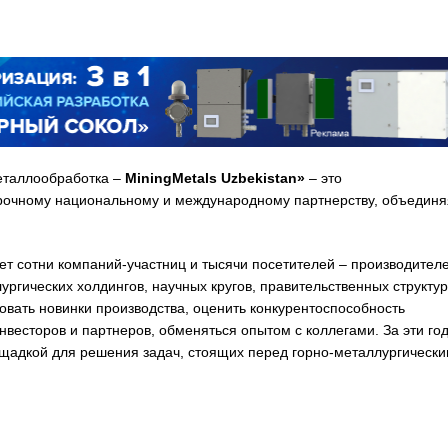
еталлообработка –
MiningMetals Uzbekistan»
– это
прочному национальному и международному партнерству, объединя
ает сотни компаний-участниц и тысячи посетителей – производител
ргических холдингов, научных кругов, правительственных структур
вать новинки производства, оценить конкурентоспособность
нвесторов и партнеров, обменяться опытом с коллегами. За эти го
ощадкой для решения задач, стоящих перед горно-металлургическ