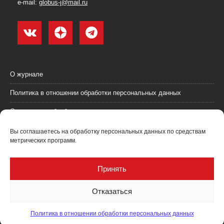
e-mail:
globus-j@mail.ru
О журнале
Политика в отношении обработки персональных данных
Согласие на обработку персональных данных
Пользовательское соглашение (оферта)
Вы соглашаетесь на обработку персональных данных по средствам
метрических программ.
Согласие на получение рекламных материалов
Рекламодателям
Принять
Контакты
Отказаться
Политика в отношении обработки персональных данных
Журнал "Глобус: геология и бизнес" @ 2021. Все права соблюдены.