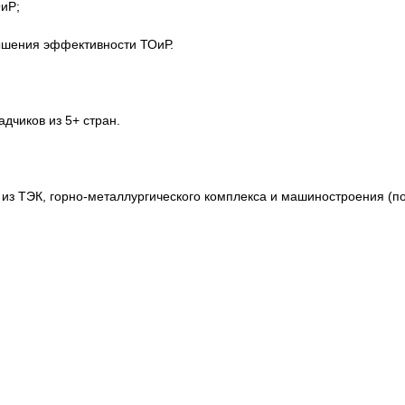
иР;
ышения эффективности ТОиР.
дчиков из 5+ стран.
из ТЭК, горно-металлургического комплекса и машиностроения (п