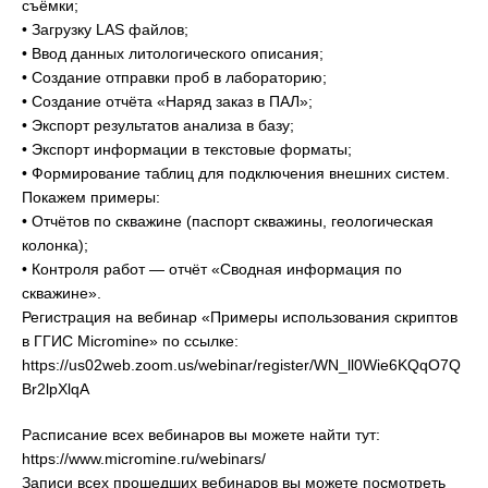
съёмки;
• Загрузку LAS файлов;
• Ввод данных литологического описания;
• Создание отправки проб в лабораторию;
• Создание отчёта «Наряд заказ в ПАЛ»;
• Экспорт результатов анализа в базу;
• Экспорт информации в текстовые форматы;
• Формирование таблиц для подключения внешних систем.
Покажем примеры:
• Отчётов по скважине (паспорт скважины, геологическая
колонка);
• Контроля работ — отчёт «Сводная информация по
скважине».
Регистрация на вебинар «Примеры использования скриптов
в ГГИС Micromine» по ссылке:
https://us02web.zoom.us/webinar/register/WN_ll0Wie6KQqO7Q
Br2lpXlqA
Расписание всех вебинаров вы можете найти тут:
https://www.micromine.ru/webinars/
Записи всех прошедших вебинаров вы можете посмотреть