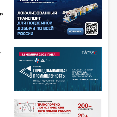
м
а,
и