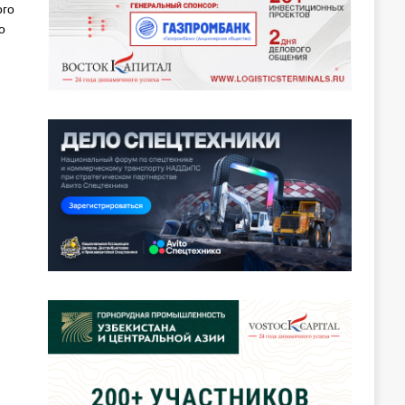
ого
о