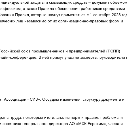
индивидуальной защиты и смывающих средств – документ объемо
офессиям, а также Правила обеспечения работников средствами
ания Правил, которые начнут применяться с 1 сентября 2023 год
зических лиц независимо от их организационно-правовых форм и
Российский союз промышленников и предпринимателей (РСПП)
айн-конференцию. В ней примут участие эксперты, руководители 
нт Ассоциации «СИЗ». Обсудим изменения, структуру документа и
аны труда: некоторые итоги, анализ норм и правил, проблемы и
 советника генерального директора АО «МХК Еврохим», члена и