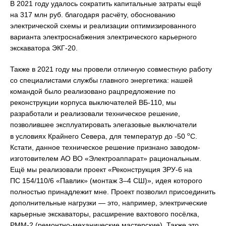
В 2021 году удалось сократить капитальные затраты ещё
на 317 млн руб. благодаря расчёту, обоснованию
электрической схемы и реализации оптимизированного
варианта электроснабжения электрического карьерного
экскаватора ЭКГ-20.
Также в 2021 году мы провели отличную совместную работу
со специалистами службы главного энергетика: нашей
командой было реализовано рацпредложение по
реконструкции корпуса выключателей ВБ-110, мы
разработали и реализовали техническое решение,
позволившее эксплуатировать элегазовые выключатели
о
в условиях Крайнего Севера, для температур до -50
С.
Кстати, данное техническое решение признано заводом-
изготовителем АО ВО «Электроаппарат» рациональным.
Ещё мы реализовали проект «Реконструкция ЗРУ-6 на
ПС 154/110/6 «Павлик» (монтаж 3–4 СШ)», идея которого
полностью принадлежит мне. Проект позволил присоединить
дополнительные нагрузки — это, например, электрические
карьерные экскаваторы, расширение вахтового посёлка,
РММ-2 (ремонтно-механические мастерские). Также это