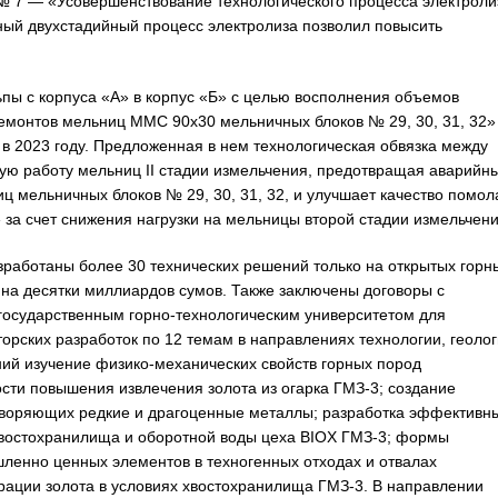
№ 7 — «Усовершенствование технологического процесса электроли
ный двухстадийный процесс электролиза позволил повысить
пы с корпуса «А» в корпус «Б» с целью восполнения объемов
монтов мельниц ММС 90х30 мельничных блоков № 29, 30, 31, 32»
в 2023 году. Предложенная в нем технологическая обвязка между
ую работу мельниц II стадии измельчения, предотвращая аварийн
 мельничных блоков № 29, 30, 31, 32, и улучшает качество помол
» за счет снижения нагрузки на мельницы второй стадии измельчени
работаны более 30 технических решений только на открытых горн
 на десятки миллиардов сумов. Также заключены договоры с
сударственным горно-технологическим университетом для
орских разработок по 12 темам в направлениях технологии, геоло
ний изучение физико-механических свойств горных пород
сти повышения извлечения золота из огарка ГМЗ-3; создание
творяющих редкие и драгоценные металлы; разработка эффективн
хвостохранилища и оборотной воды цеха BIOХ ГМЗ-3; формы
шленно ценных элементов в техногенных отходах и отвалах
рации золота в условиях хвостохранилища ГМЗ-3. В направлении