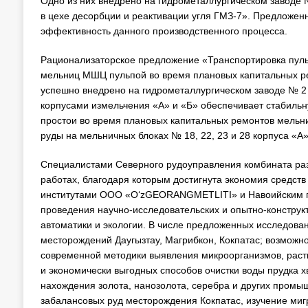
Одно из них внедрено на гидрометаллургическом заводе 
в цехе десорбции и реактивации угля ГМЗ-7». Предложен
эффективность данного производственного процесса.
Рационализаторское предложение «Транспортировка пуль
мельниц МШЦ пульпой во время плановых капитальных ре
успешно внедрено на гидрометаллургическом заводе № 2 
корпусами измельчения «А» и «Б» обеспечивает стабильн
простои во время плановых капитальных ремонтов мельниц
руды на мельничных блоках № 18, 22, 23 и 28 корпуса «А
Специалистами Северного рудоуправления комбината раз
работах, благодаря которым достигнута экономия средств
институтами ООО «O‘zGEORANGMETLITI» и Навоийским го
проведения научно-исследовательских и опытно-конструкт
автоматики и экологии. В числе предложенных исследова
месторождений Даугызтау, Магрибкон, Кокпатас; возможно
современной методики выявления микроорганизмов, рас
и экономически выгодных способов очистки воды прудка 
нахождения золота, нанозолота, серебра и других промы
забалансовых руд месторождения Кокпатас, изучение миг