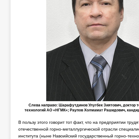
Слева направо: Шарафутдинов Улугбек Зиятович, доктор т
технологий АО «НГМК»; Раупов Холмамат Рашидович, кандид
В пользу этого говорит тот факт, что на предприятии труд
отечественной горно-металлургической отрасли специали
института (ныне Навоийский государственный горно-техн