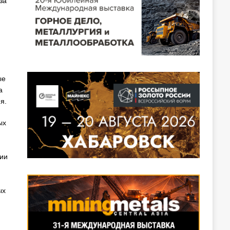
за
ые
а
я.
ых
гии
ых