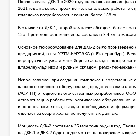
После запуска ДКК-1 в 2020 году началась активная фаза 
2021 года начались проектно-изыскательские работы, а ст
комплекса потребовалась площадь более 158 га.
В отличие от ДКК-1, второй комплекс обладает более поло
13о. Протяжённость конвейера составила 2,4 км, а максим
Основное техоборудование для ДКК-2 было произведено 
предприятий, в т. ч. УЗТМ-КАРТЭКС (г. Екатеринбург). В 
перегрузочных узла и конвейерные эстакады, четыре лент
штабелеукладчиком и рудным складом, ремонтно-механич
Использовались при создании комплекса и современные ср
электротехническое оборудование, средства связи и авт
(АСУ ТП) от одного из отечественных разработчиков, ОО
автоматизацию работы технологического оборудования, о
и останова комплекса, выводит необходимую информацию
отвечает за сбор и хранение полученных данных.
Мощность ДКК-2 составила 35 млн тонн руды в год. Таки
по ДКК-1 и ДКК-2 будет подниматься на поверхность карье