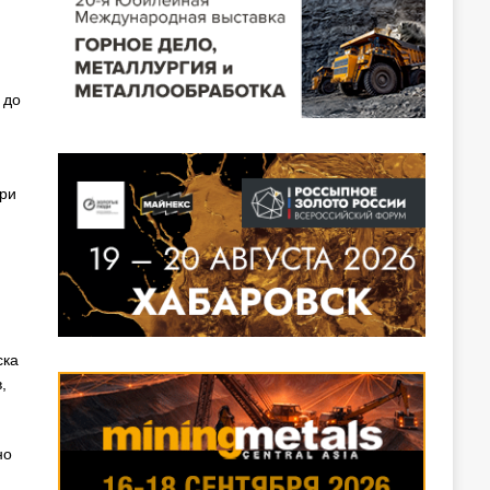
 до
три
ска
,
но