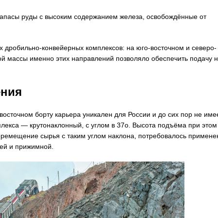
запасы руды с высоким содержанием железа, освобождённые от
х дробильно-конвейерных комплексов: на юго-восточном и северо-
ой массы именно этих направлений позволяло обеспечить подачу 
ения
осточном борту карьера уникален для России и до сих пор не име
плекса — крутонаклонный, с углом в 37о. Высота подъёма при этом
перемещение сырья с таким углом наклона, потребовалось примене
ей и прижимной.