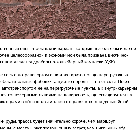
твенный опыт, чтобы найти вариант, который позволил бы и далее
олее целесообразной и экономичной была признана циклично-
звеном является дробильно-конвейерный комплекс (ДКК).
зилась автотранспортом с нижних горизонтов до перегрузочных
а обогатительные фабрики, а пустые породы — на отвалы. После
 автотранспортом не на перегрузочные пункты, а к внутрикарьерн
ся конвейерными линиями на поверхность, где складируется на
аваторами в ж/д составы и также отправляется для дальнейшей
ки руды, трасса будет значительно короче, чем маршрут
 меньше места и эксплуатационных затрат, чем цикличный ж/д