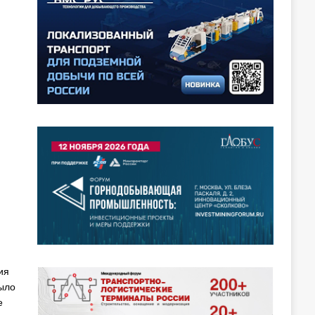
ия
было
е