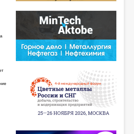
на
ет
ние