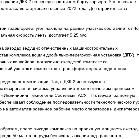
создания ДКК-2 на северо-восточном борту карьера. Уже в начале
роительство стартовало осенью 2022 года. Для строительства
гой траекторией: угол наклона на разных участках составляет от 4о
альная скорость ленты достигает 5,25 м/с.
на заводах ведущих отечественных машиностроительных
состав комплекса вошли дробильно-перегрузочная установка (ДПУ), 
очных конвейера, погрузочно-складской комплекс со
еский участок и комплектная трансформаторная подстанция.
едства автоматизации. Так, в ДКК-2 используются
оматизированная система управления технологическим процессом
О «Инжиниринг Технологии Системы». АСУ ТП отвечает за полную
беспечивает соблюдение последовательности технологического пу
 на автоматизированное рабочее место операторов и диспетчеров
м образом, после выхода комплекса на проектную мощность ежегод
ра до 50 млн тонн руды без использования ж/д транспорта.