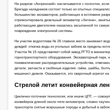
На разрезе «Ангренский» насчитывается с полсотни, если
Бригада наладчиков состоит только из опытных специалис
большинство экскаваторов, работающих в котловине разре
отремонтировала дизельный экскаватор «Хитачи», заняты
работающим двигателем оказалась засыпанной по самую к
повреждение электронной системы.
На участке водоотлива № 26 главное место занимают вод
дождей: откачка воды из угольных забоев за пределы кот
Участок № 15 представляет собой завод РГТО в миниатюре
горнотранспортного оборудования. Экскаваторный парк, 
пневматические распределительные устройства, отвечающ
детали, запчасти и скобяные изделия: гайки, шайбы, болт
машинист дизеля. Оказывается, это сварочный агрегат на
Стрелой летит конвейерная ле
Циклично-поточная технология, или иначе ЦПТ, — совокуп
конвейеров длиной около пяти километров, словно паутин
транспорта снятые вскрышные породы и добытый в забоях 