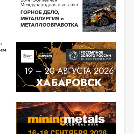
и
очие