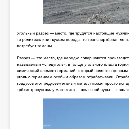
Угольный разрез — место, где трудятся настоящие мужчин
то ролик заклинит куском породы, то транспортёрная лент
потребует замены…
Разрез — это место, где нередко совершаются производс
называемый «спецуголь»: в толще угольного пласта гор
химический элемент германий, который является ценным
уголь с германием особым образом отрабатывали. Отраба
градусов этот редкоземельный металл может просто испар
трёхметровую жилу магнетита — железной руды — нашли 