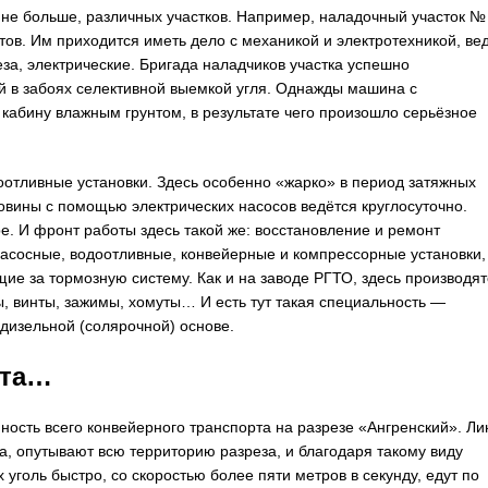
 не больше, различных участков. Например, наладочный участок №
тов. Им приходится иметь дело с механикой и электротехникой, ве
за, электрические. Бригада наладчиков участка успешно
й в забоях селективной выемкой угля. Однажды машина с
абину влажным грунтом, в результате чего произошло серьёзное
оотливные установки. Здесь особенно «жарко» в период затяжных
ловины с помощью электрических насосов ведётся круглосуточно.
. И фронт работы здесь такой же: восстановление и ремонт
насосные, водоотливные, конвейерные и компрессорные установки,
ие за тормозную систему. Как и на заводе РГТО, здесь производят
ы, винты, зажимы, хомуты… И есть тут такая специальность —
 дизельной (солярочной) основе.
нта…
ность всего конвейерного транспорта на разрезе «Ангренский». Ли
а, опутывают всю территорию разреза, и благодаря такому виду
уголь быстро, со скоростью более пяти метров в секунду, едут по