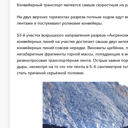
Конвейерный транспорт является самым скоростным на раз
На двух верхних горизонтах разреза полным ходом идут 
лентами и постукивают роликами конвейеры.
53-й участок вскрышного направления разреза «Ангренск
конвейерных линий на участке достигает свыше двух кило
конвейерных линий совсем нередки. Виноваты щебёнка, пе
негабаритные фрагменты горной массы, попадающие в ме
резинотросовая транспортёрная лента. Острые камни порт
дыры, несмотря на то что эти ленты в 5–6 сантиметров т
стать причиной серьёзной поломки.