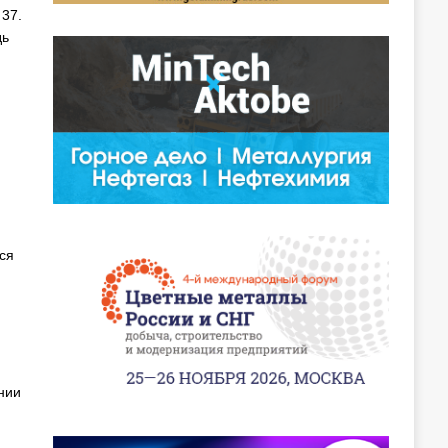
 37.
дь
ся
нии