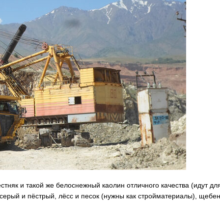
естняк и такой же белоснежный каолин отличного качества (идут дл
серый и пёстрый, лёсс и песок (нужны как стройматериалы), щебен