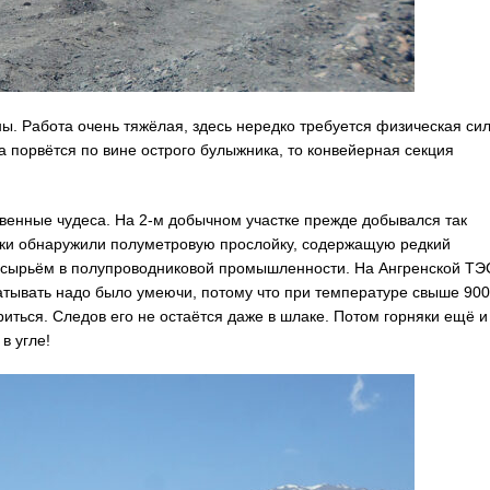
ы. Работа очень тяжёлая, здесь нередко требуется физическая сил
а порвётся по вине острого булыжника, то конвейерная секция
твенные чудеса. На 2-м добычном участке прежде добывался так
няки обнаружили полуметровую прослойку, содержащую редкий
 сырьём в полупроводниковой промышленности. На Ангренской ТЭ
тывать надо было умеючи, потому что при температуре свыше 900
иться. Следов его не остаётся даже в шлаке. Потом горняки ещё и
в угле!