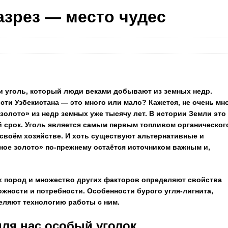
азрез — место чудес
 уголь, который люди веками добывают из земных недр.
ти Узбекистана — это много или мало? Кажется, не очень мно
 золото» из недр земных уже тысячу лет. В истории Земли это
й срок. Уголь является самым первым топливом органическог
своём хозяйстве. И хоть существуют альтернативные и
ное золото» по-прежнему остаётся источником важным и,
х пород и множество других факторов определяют свойства
жности и потребности. Особенности бурого угля-лигнита,
еляют технологию работы с ним.
для нас особый уголок