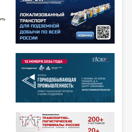
й
ить