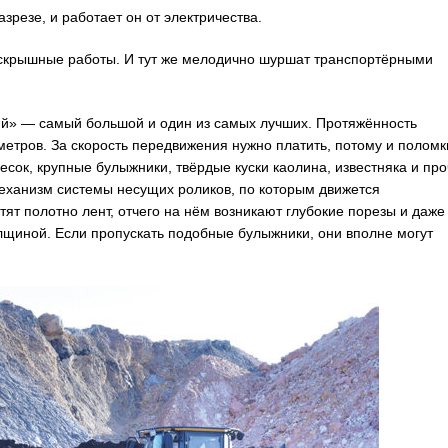
резе, и работает он от электричества.
вскрышные работы. И тут же мелодично шуршат транспортёрными
ий» — самый большой и один из самых лучших. Протяжённость
метров. За скорость передвижения нужно платить, потому и поломк
сок, крупные булыжники, твёрдые куски каолина, известняка и пр
ханизм системы несущих роликов, по которым движется
ят полотно лент, отчего на нём возникают глубокие порезы и даже
олщиной. Если пропускать подобные булыжники, они вполне могут