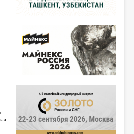
я
ь и