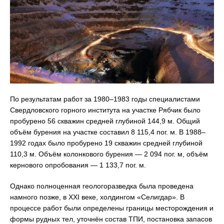
По результатам работ за 1980–1983 годы специалистами
Свердловского горного института на участке Рябчик было
пробурено 56 скважин средней глубиной 144,9 м. Общий
объём бурения на участке составил 8 115,4 пог. м. В 1988–
1992 годах было пробурено 19 скважин средней глубиной
110,3 м. Объём колонкового бурения — 2 094 пог. м, объём
кернового опробования — 1 133,7 пог. м.
Однако полноценная геологоразведка была проведена
намного позже, в XXI веке, холдингом «Селигдар». В
процессе работ были определены границы месторождения и
формы рудных тел, уточнён состав ТПИ, постановка запасов