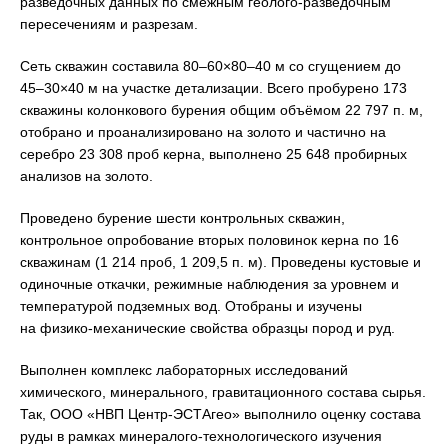
разведочных данных по смежным геолого-разведочным
пересечениям и разрезам.
Сеть скважин составила 80–60×80–40 м со сгущением до
45–30×40 м на участке детализации. Всего пробурено 173
скважины колонкового бурения общим объёмом 22 797 п. м,
отобрано и проанализировано на золото и частично на
серебро 23 308 проб керна, выполнено 25 648 пробирных
анализов на золото.
Проведено бурение шести контрольных скважин,
контрольное опробование вторых половинок керна по 16
скважинам (1 214 проб, 1 209,5 п. м). Проведены кустовые и
одиночные откачки, режимные наблюдения за уровнем и
температурой подземных вод. Отобраны и изучены
на физико-механические свойства образцы пород и руд.
Выполнен комплекс лабораторных исследований
химического, минерального, гравитационного состава сырья.
Так, ООО «НВП Центр-ЭСТАгео» выполнило оценку состава
руды в рамках минералого-технологического изучения