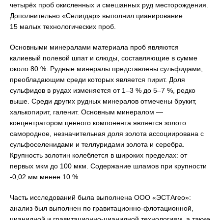
четырёх проб окисленных и смешанных руд месторождения.
Дополнительно «Селигдар» выполнил цианирование
15 малых технологических проб.
Основными минералами материала проб являются
калиевый полевой шпат и слюды, составляющие в сумме
около 80 %. Рудные минералы представлены сульфидами,
преобладающим среди которых является пирит. Доля
сульфидов в рудах изменяется от 1–3 % до 5–7 %, редко
выше. Среди других рудных минералов отмечены брукит,
халькопирит, галенит. Основным минералом —
концентратором ценного компонента является золото
самородное, незначительная доля золота ассоциирована с
сульфоселенидами и теллуридами золота и серебра.
Крупность золотин колеблется в широких пределах: от
первых мкм до 100 мкм. Содержание шламов при крупности
-0,02 мм менее 10 %.
Часть исследований была выполнена ООО «ЭСТАгео»:
анализ был выполнен по гравитационно-флотационной,
цианидной и гравитационно-цианидной технологиям, а также