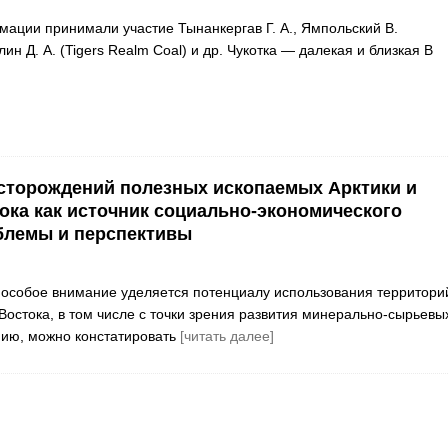
мации принимали участие Тынанкергав Г. А., Ямпольский В.
лин Д. А. (Tigers Realm Coal) и др. Чукотка — далекая и близкая В
сторождений полезных ископаемых Арктики и
ока как источник социально-экономического
блемы и перспективы
особое внимание уделяется потенциалу использования территори
Востока, в том числе с точки зрения развития минерально-сырьевы
нию, можно констатировать
[читать далее]