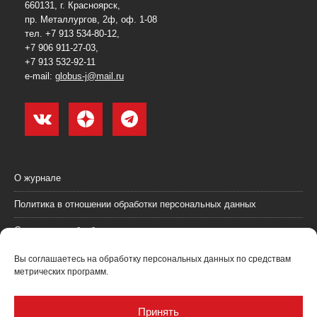
660131, г. Красноярск,
пр. Металлургов, 2ф, оф. 1-08
тел. +7 913 534-80-12,
+7 906 911-27-03,
+7 913 532-92-11
e-mail:
globus-j@mail.ru
О журнале
Политика в отношении обработки персональных данных
Согласие на обработку персональных данных
Пользовательское соглашение (оферта)
Вы соглашаетесь на обработку персональных данных по средствам
метрических программ.
Согласие на получение рекламных материалов
Рекламодателям
Принять