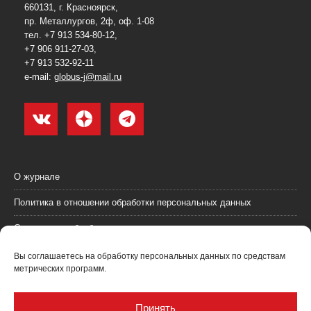
660131, г. Красноярск,
пр. Металлургов, 2ф, оф. 1-08
тел. +7 913 534-80-12,
+7 906 911-27-03,
+7 913 532-92-11
e-mail:
globus-j@mail.ru
О журнале
Политика в отношении обработки персональных данных
Согласие на обработку персональных данных
Пользовательское соглашение (оферта)
Вы соглашаетесь на обработку персональных данных по средствам
метрических программ.
Согласие на получение рекламных материалов
Рекламодателям
Принять