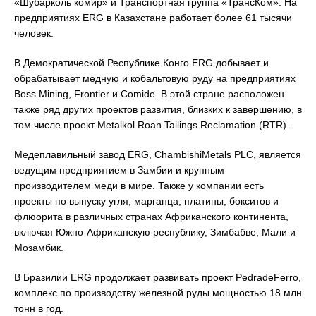
«Шубарколь комир» и Транспортная группа «ТрансКом». На
предприятиях ERG в Казахстане работает более 61 тысячи
человек.
В Демократической Республике Конго ERG добывает и
обрабатывает медную и кобальтовую руду на предприятиях
Boss Mining, Frontier и Comide. В этой стране расположен
также ряд других проектов развития, близких к завершению, в
том числе проект Metalkol Roan Tailings Reclamation (RTR).
Медеплавильный завод ERG, ChambishiMetals PLC, является
ведущим предприятием в Замбии и крупным
производителем меди в мире. Также у компании есть
проекты по выпуску угля, марганца, платины, бокситов и
флюорита в различных странах Африканского континента,
включая Южно-Африканскую республику, Зимбабве, Мали и
Мозамбик.
В Бразилии ERG продолжает развивать проект PedradeFerro,
комплекс по производству железной руды мощностью 18 млн
тонн в год.