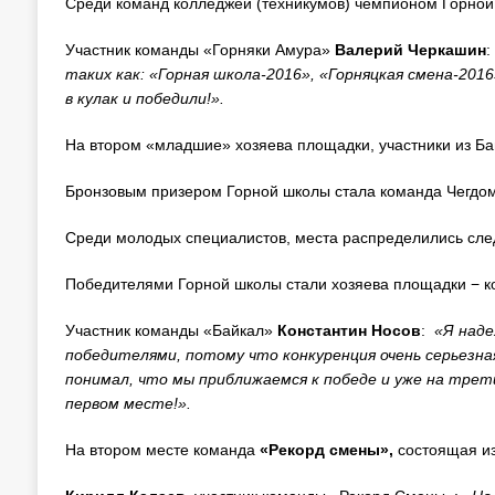
Среди команд колледжей (техникумов) чемпионом Горной
Участник команды «Горняки Амура»
Валерий Черкашин
:
таких как: «Горная школа-2016», «Горняцкая смена-2016»
в кулак и победили!».
На втором «младшие» хозяева площадки, участники из Б
Бронзовым призером Горной школы стала команда Чегдом
Среди молодых специалистов, места распределились сл
Победителями Горной школы стали хозяева площадки − 
Участник команды «Байкал»
Константин Носов
:
«Я наде
победителями, потому что конкуренция очень серьезная
понимал, что мы приближаемся к победе и уже на трети
первом месте!».
На втором месте команда
«Рекорд смены»,
состоящая и