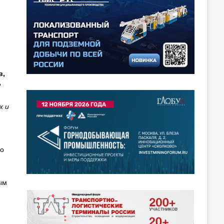
в,
е
х и
ло
ым