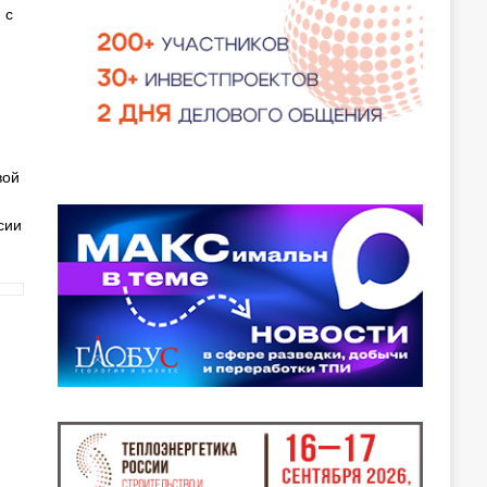
 с
вой
сии