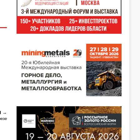
Я
резе