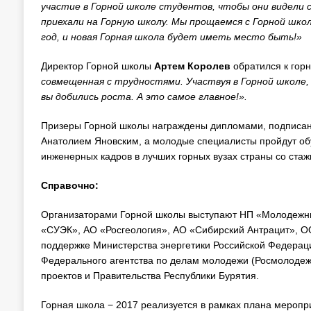
участие в Горной школе студентов, чтобы они видели 
приехали на Горную школу. Мы прощаемся с Горной шко
год, и новая Горная школа будет иметь место быть!»
Директор Горной школы
Артем Королев
обратился к гор
совмещенная с трудностями. Участвуя в Горной школе,
вы добились роста. А это самое главное!».
Призеры Горной школы награждены дипломами, подписан
Анатолием Яновским, а молодые специалисты пройдут о
инженерных кадров в лучших горных вузах страны со стаж
Справочно:
Организаторами Горной школы выступают НП «Молодежны
«СУЭК», АО «Росгеология», АО «Сибирский Антрацит», 
поддержке Министерства энергетики Российской Федераци
Федерального агентства по делам молодежи (Росмолодежь
проектов и Правительства Республики Бурятия.
Горная школа − 2017 реализуется в рамках плана меропр