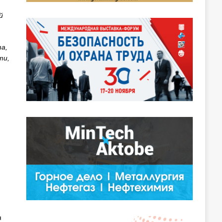
й
а,
ти,
я