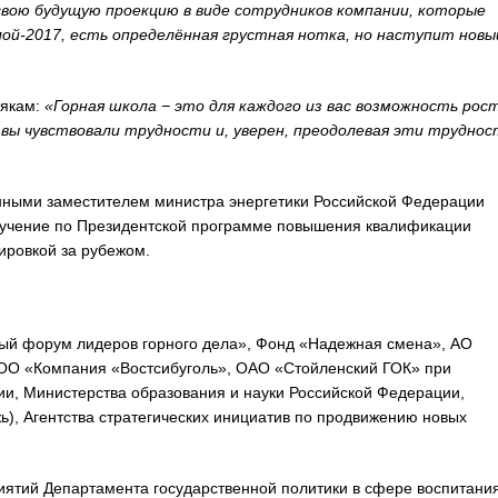
свою будущую проекцию в виде сотрудников компании, которые
лой-2017, есть определённая грустная нотка, но наступит новы
някам:
«Горная школа − это для каждого из вас возможность рост
 вы чувствовали трудности и, уверен, преодолевая эти труднос
ными заместителем министра энергетики Российской Федерации
бучение по Президентской программе повышения квалификации
ировкой за рубежом.
й форум лидеров горного дела», Фонд «Надежная смена», АО
ООО «Компания «Востсибуголь», ОАО «Стойленский ГОК» при
и, Министерства образования и науки Российской Федерации,
), Агентства стратегических инициатив по продвижению новых
иятий Департамента государственной политики в сфере воспитани