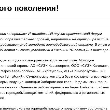
ого поколения!
рятия завершился VI молодежный научно-практический форум
вой образовательный проект, нацеленный на оценку и развитие
представителей молодежи горнодобывающей отрасли. В этом г
5-летия с начала угледобычи в России и 70-летия Дня шахтера.
нд – это одна из рекордных по количеству школ. Молодые
тия нашей страны: АО «СУЭК-Красноярск», ООО «СУЭК-Хакасия»,
зрез Харанорский», АО «Ургауголь», АО «Приморскуголь», АО
ез Тугнуйский». Студенческие команды были составлены из лучши
торых ведущие колледжи Хабаровского края, Чегдомынский горно-
ользования. Оценивать работу горняков на берег Байкала прибыла
истов горнодобывающих компаний, федеральных и региональных
ий.
ственная система горнодобывающего предприятия» состояла из