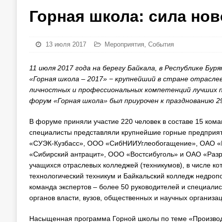
Горная школа: сила нов
13 июля 2017
Мероприятия
,
События
11 июля 2017 года на берегу Байкала, в Республике Бу
«Горная школа – 2017» − крупнейший в стране отрасле
личностных и профессиональных компетенций лучших 
форум «Горная школа» был приурочен к празднованию 29
В форуме приняли участие 220 человек в составе 15 кома
специалисты представляли крупнейшие горные предприя
«СУЭК-Кузбасс», ООО «СибНИИУглеобогащение», ОАО «Ра
«Сибирский антрацит», ООО «Востсибуголь» и ОАО «Разр
учащихся отраслевых колледжей (техникумов), в числе ко
технологический техникум и Байкальский колледж недроп
команда экспертов – более 50 руководителей и специал
органов власти, вузов, общественных и научных организац
Насыщенная программа Горной школы по теме «Производ