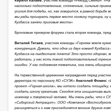
Кирилл Калаев
, участник команды «Рекорд Смены»:
«На 
насколько подготовленные, сплоченные, сильные приеха
усилия для победы, но, как говорится, в равной борьбе 
мы рады проиграть первое место хозяину турнира, ну и
Кузбасса заняли призовые места».
Бронзовым призером форума стала вторая команда, пр
Виталий Титаев
, участник команды «Горняки земли кузне
конкуренция. Думали, что одна из двух команд Кузбасса
Кузбасса на пьедестале почета! Это просто здорово, м
работали, у нас есть такой подготовительный тренин
ошибки. У нас подземная тематика, она очень обширная
На торжественной церемонии награждения перед участни
директора по персоналу АО «СУЭК»
Анатолий Фомин:
«
проект «Горная школа», мы хотели создать площадку,
создать школу креатива. Сегодня эта инициатива выли
инженер и творческий человек. Мы очень рады, что к С
«Сибирский Антрацит», ООО «Компания «Востсибуголь
расширяться и к нам присоединятся многие другие ко