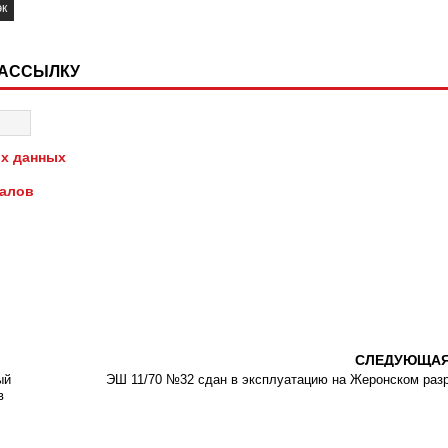
эк
РАССЫЛКУ
х данных
иалов
СЛЕДУЮЩА
ый
ЭШ 11/70 №32 сдан в эксплуатацию на Жеронском раз
в