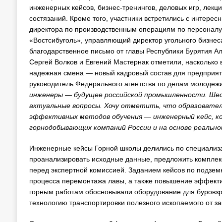
инженерных кейсов, бизнес-тренингов, деловых игр, лекци
состязаний. Кроме того, участники встретились с интерес
директора по производственным операциям по персоналу
«Востсибуголь», управляющий директор угольного бизнес
благодарственное письмо от главы Республики Бурятия А
Сергей Волков и Евгений Мастернак отметили, насколько
надежная смена — новый кадровый состав для предприят
руководитель Федерального агентства по делам молодежи
инженеры — будущее российской промышленности. Шес
актуальные вопросы. Хочу отметить, что образовател
эффективных методов обучения — инженерный кейс, 
горнодобывающих компаний России и на основе реально
Инженерные кейсы Горной школы делились по специализ
проанализировать исходные данные, предложить комплек
перед экспертной комиссией. Заданием кейсов по подзе
процесса перемонтажа лавы, а также повышение эффектив
горным работам обосновывали оборудование для буровзры
технологию транспортировки полезного ископаемого от з