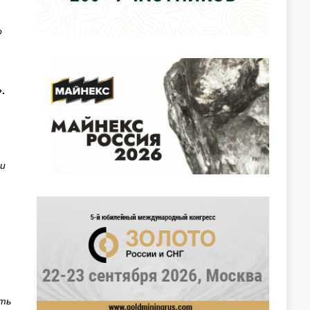
о
.
и
т
ять