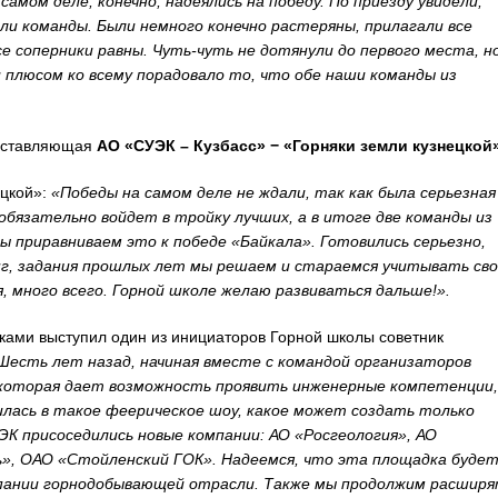
самом деле, конечно, надеялись на победу. По приезду увидели,
ли команды. Были немного конечно растеряны, прилагали все
все соперники равны. Чуть-чуть не дотянули до первого места, н
 плюсом ко всему порадовало то, что обе наши команды из
едставляющая
АО «СУЭК – Кузбасс» − «Горняки земли кузнецкой»
цкой»:
«Победы на самом деле не ждали, так как была серьезная
 обязательно войдет в тройку лучших, а в итоге две команды из
ы приравниваем это к победе «Байкала». Готовились серьезно,
г, задания прошлых лет мы решаем и стараемся учитывать сво
, много всего. Горной школе желаю развиваться дальше!».
ками выступил один из инициаторов Горной школы советник
Шесть лет назад, начиная вместе с командой организаторов
 которая дает возможность проявить инженерные компетенции,
лась в такое феерическое шоу, какое может создать только
УЭК присоседились новые компании: АО «Росгеология», АО
», ОАО «Стойленский ГОК». Надеемся, что эта площадка буде
мпании горнодобывающей отрасли. Также мы продолжим расшир