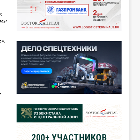
х
илы
с».
м