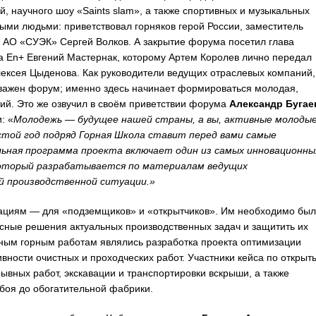
й, научного шоу «Saints slam», а также спортивных и музыкальных
ными людьми: приветствовал горняков герой России, заместитель
 АО «СУЭК» Сергей Волков. А закрытие форума посетил глава
а En+ Евгений Мастернак, которому Артем Королев лично передал
лексея Цыденова. Как руководители ведущих отраслевых компаний,
 важен форум; именно здесь начинает формироваться молодая,
ий. Это же озвучил в своём приветствии форума
Александр Бугае
: «
Молодежь — будущее нашей страны, а вы, активные молоды
той год подряд Горная Школа ставит перед вами самые
ьная программа проекта включает один из самых инновационны
который разрабатывается по материалам ведущих
й производственной ситуации.»
ациям — для «подземщиков» и «открытчиков». Им необходимо бы
сные решения актуальных производственных задач и защитить их
мным горным работам являлись разработка проекта оптимизации
ности очистных и проходческих работ. Участники кейса по открыт
вных работ, экскавации и транспортировки вскрыши, а также
абоя до обогатительной фабрики.