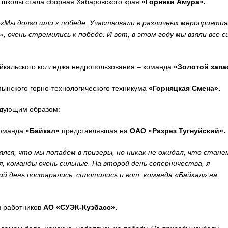
 школы стала сборная Хабаровского края
«Горняки Амура».
«Мы долго шли к победе. Участвовали в различных мероприятия
, очень стремились к победе. И вот, в этом году мы взяли все с
айкальского колледжа недропользования – команда
«Золотой запа
ынского горно-технологического техникума
«Горняцкая Смена».
едующим образом:
команда
«Байкал»
представлявшая на
ОАО «Разрез Тугнуйский».
ялся, что мы попадем в призеры, но никак не ожидал, что стане
, команды очень сильные. На второй день соперничества, я
й день постарались, сплотились и вот, команда «Байкал» на
з работников
АО «СУЭК-Кузбасс».