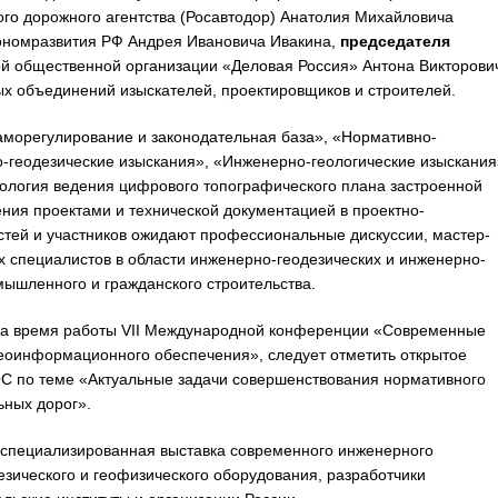
го дорожного агентства (Росавтодор) Анатолия Михайловича
ономразвития РФ Андрея Ивановича Ивакина,
председателя
 общественной организации «Деловая Россия» Антона Викторови
х объединений изыскателей, проектировщиков и строителей.
аморегулирование и законодательная база», «Нормативно-
о-геодезические изыскания», «Инженерно-геологические изыскания
нология ведения цифрового топографического плана застроенной
ния проектами и технической документацией в проектно-
остей и участников ожидают профессиональные дискуссии, мастер-
 специалистов в области инженерно-геодезических и инженерно-
мышленного и гражданского строительства.
 за время работы VII Международной конференции «Современные
 геоинформационного обеспечения», следует отметить открытое
С по теме «Актуальные задачи совершенствования нормативного
ьных дорог».
ь специализированная выставка современного инженерного
езического и геофизического оборудования, разработчики