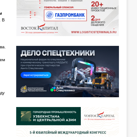
м
. В
ва.
ием
оду