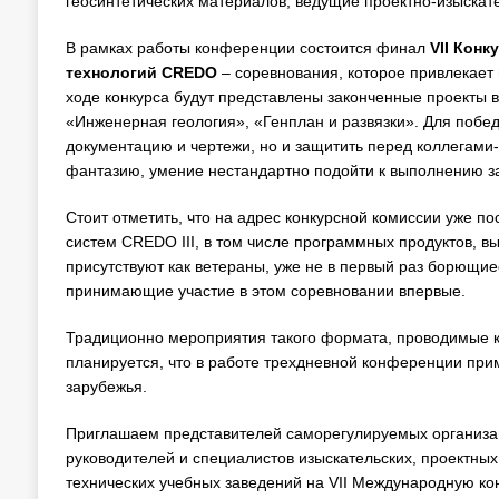
геосинтетических материалов, ведущие проектно-изыскате
В рамках работы конференции состоится финал
VII
Конку
технологий
CREDO
– соревнования, которое привлекает 
ходе конкурса будут представлены законченные проекты 
«Инженерная геология», «Генплан и развязки». Для побе
документацию и чертежи, но и защитить перед коллегам
фантазию, умение нестандартно подойти к выполнению з
Стоит отметить, что на адрес конкурсной комиссии уже п
систем CREDO III, в том числе программных продуктов, в
присутствуют как ветераны, уже не в первый раз борющиес
принимающие участие в этом соревновании впервые.
Традиционно мероприятия такого формата, проводимые ко
планируется, что в работе трехдневной конференции прим
зарубежья.
Приглашаем представителей саморегулируемых организа
руководителей и специалистов изыскательских, проектных
технических учебных заведений на VII Международную к