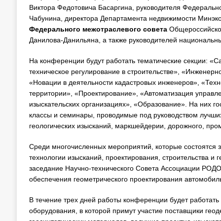
Виктора Федотовича Басаргина, руководителя Федерально
Чабунина, директора Департамента недвижимости Минэк
Федерального межотраслевого совета
Общероссийской
Данилова-Данильяна, а также руководителей национальны
На конференции будут работать тематические секции: «С
техническое регулирование в строительстве», «Инженерн
«Новации в деятельности кадастровых инженеров», «Тех
территории», «Проектирование», «Автоматизация управле
изыскательских организациях», «Образование». На них г
классы и семинары, проводимые под руководством лучших
геологических изысканий, маркшейдерии, дорожного, про
Среди многочисленных мероприятий, которые состоятся
технологии изысканий, проектирования, строительства и
заседание Научно-технического Совета Ассоциации РОДО
обеспечения геометрического проектирования автомобил
В течение трех дней работы конференции будет работат
оборудования, в которой примут участие поставщики геод