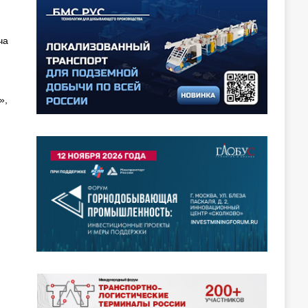
ча
»,