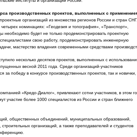
льские институты и организации России.
рса производственных проектов, выполненных с применение
проектные организаций из множества регионов России и стран СНГ
в четырех номинациях: «Геодезия и топография», «Транспорт»,
ды необходимо будет не только продемонстрировать проектную
и-специалистами свою работу, продемонстрировать инженерную
адачи, мастерство владения современными средствами производст
оступило несколько десятков проектов, выполненных с использован
ыпущенных весной 2011 года. Среди организаций-участников
я за победу в конкурсе производственных проектов, так и новички,
мпанией «Кредо-Диалог», привлекают сотни участников, в этом г
ут участие более 1000 специалистов из России и стран ближнего
ций, общественных объединений, муниципальных образований,
, строительных организаций, а также преподавателей и студентов
онференцию.