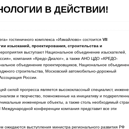
ОЛОГИИ В ДЕЙСТВИИ!
Вега» гостиничного комплекса «Измайлово» состоится
VII
ии изысканий, проектирования, строительства и
мероприятия выступают Национальное объединение изыскателей,
ссия», компания «Кредо-Диалог», а также АНО ЦДО «КРЕДО-
нальное объединение проектировщиков, Национальное объедине
теджного строительства, Московский автомобильно-дорожный
Ассоциация России.
ей силой прогресса является высококлассный специалист, инжене
сионализм и творчество, помноженные на инициативу и подкрепленн
уникальные инженерные объекты, а также столь необходимый стра
I Международной конференции компания представит все эти
ем ожидаются выступления министра регионального развития РФ