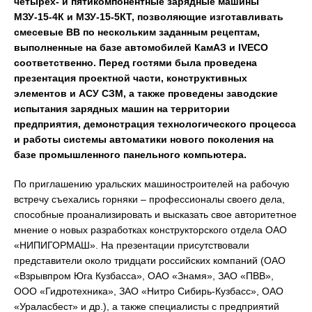
четырех- и пятикомпонентные зарядные машины
МЗУ-15-4К и МЗУ-15-5КТ, позволяющие изготавливать
смесевые ВВ по нескольким заданным рецептам,
выполненные на базе автомобилей КамАЗ и
IVECO
соответственно.
Перед гостями была проведена
презентация проектной части, конструктивных
элементов и АСУ СЗМ, а также проведены заводские
испытания зарядных машин на территории
предприятия, демонстрация технологического процесса
и работы системы автоматики нового поколения на
базе промышленного панельного компьютера.
По приглашению уральских машиностроителей на рабочую
встречу съехались горняки – профессионалы своего дела,
способные проанализировать и высказать свое авторитетное
мнение о новых разработках конструкторского отдела ОАО
«НИПИГОРМАШ». На презентации присутствовали
представители около тридцати российских компаний (ОАО
«Взрывпром Юга Кузбасса», ОАО «Знамя», ЗАО «ПВВ»,
ООО «Гидротехника», ЗАО «Нитро Сибирь-Кузбасс», ОАО
«Ураласбест» и др.), а также специалисты с предприятий