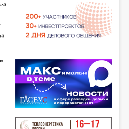
ной
,
ей
ию
в