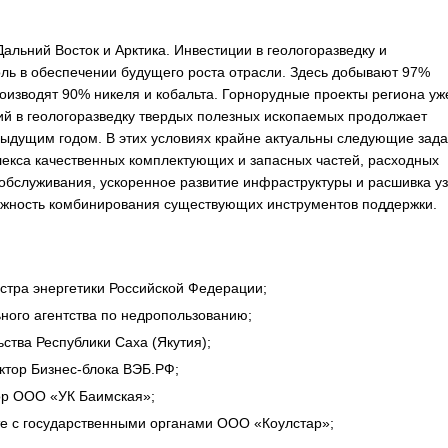
альний Восток и Арктика. Инвестиции в геологоразведку и
оль в обеспечении будущего роста отрасли. Здесь добывают 97%
оизводят 90% никеля и кобальта. Горнорудные проекты региона уж
ций в геологоразведку твердых полезных ископаемых продолжает
дыдущим годом. В этих условиях крайне актуальны следующие зада
екса качественных комплектующих и запасных частей, расходных
обслуживания, ускоренное развитие инфраструктуры и расшивка уз
можность комбинирования существующих инструментов поддержки.
стра энергетики Российской Федерации;
ного агентства по недропользованию;
ства Республики Саха (Якутия);
ктор Бизнес-блока ВЭБ.РФ;
ор ООО «УК Баимская»;
те с государственными органами ООО «Коулстар»;