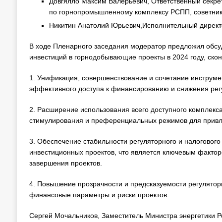
Довгялло Максим Валерьевич, Ответственный секре
по горнопромышленному комплексу РСПП, советник
Никитин Анатолий Юрьевич,Исполнительный дирек
В ходе Пленарного заседания модератор предложил обсу
инвестиций в горнодобывающие проекты в 2024 году, ск
1. Унификация, совершенствование и сочетание инструме
эффективного доступа к финансированию и снижения регу
2. Расширение использования всего доступного комплекса
стимулирования и преференциальных режимов для привл
3. Обеспечение стабильности регуляторного и налоговог
инвестиционных проектов, что является ключевым фактор
завершения проектов.
4. Повышение прозрачности и предсказуемости регуляторн
финансовые параметры и риски проектов.
Сергей Мочальников, Заместитель Министра энергетики Ро