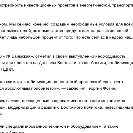
отребность инвестиционных проектов в энергетической, транспорт
ом. Мы сейчас, конечно, создадим необходимые условия для всех
ропользователей, которые завтра придут к нам на развитие нашей
ет лишь небольшой процент от того, что есть сейчас в недрах наш
 «УК Баимская», отметил в своем выступлении необходимость
ы для проектов на Дальнем Востоке и в зоне Арктики, стабилизац
с НДПИ.
го климата стабилизация на понятный прогнозный срок всего
ется абсолютным приоритетом», — заключил Георгий Фотин.
ись сессии, посвященные вопросам использования механизмов
нии, модернизации и развитию Восточного полигона, инвестициям 
и.
и специализированной техникой и оборудованием, а также
и в Арктике.