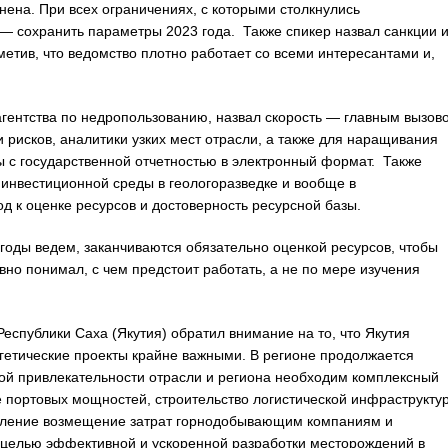
ена. При всех ограничениях, с которыми столкнулись
 — сохранить параметры 2023 года. Также спикер назвал санкции 
метив, что ведомство плотно работает со всеми интересантами и,
агентства по недропользованию, назвал скорость — главным вызов
 рисков, аналитики узких мест отрасли, а также для наращивания
ы с государственной отчетностью в электронный формат. Также
 инвестиционной среды в геологоразведке и вообще в
 к оценке ресурсов и достоверность ресурсной базы.
годы ведем, заканчиваются обязательно оценкой ресурсов, чтобы
вно понимал, с чем предстоит работать, а не по мере изучения
еспублики Саха (Якутия) обратил внимание на то, что Якутия
гетические проекты крайне важными. В регионе продолжается
ной привлекательности отрасли и региона необходим комплексный
 портовых мощностей, строительство логистической инфраструкту
новление возмещение затрат горнодобывающим компаниям и
 целью эффективной и ускоренной разработки месторождений в