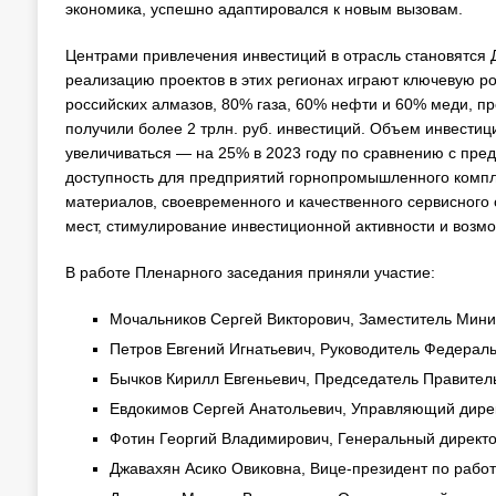
экономика, успешно адаптировался к новым вызовам.
Центрами привлечения инвестиций в отрасль становятся Д
реализацию проектов в этих регионах играют ключевую р
российских алмазов, 80% газа, 60% нефти и 60% меди, пр
получили более 2 трлн. руб. инвестиций. Объем инвести
увеличиваться — на 25% в 2023 году по сравнению с пре
доступность для предприятий горнопромышленного компл
материалов, своевременного и качественного сервисного 
мест, стимулирование инвестиционной активности и воз
В работе Пленарного заседания приняли участие:
Мочальников Сергей Викторович, Заместитель Мини
Петров Евгений Игнатьевич, Руководитель Федераль
Бычков Кирилл Евгеньевич, Председатель Правитель
Евдокимов Сергей Анатольевич, Управляющий дире
Фотин Георгий Владимирович, Генеральный директ
Джавахян Асико Овиковна, Вице-президент по рабо