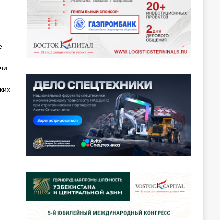
е
чи:
ких