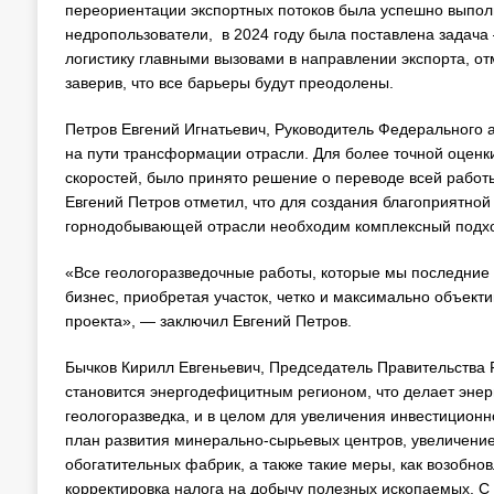
переориентации экспортных потоков была успешно выполн
недропользователи, в 2024 году была поставлена задача
логистику главными вызовами в направлении экспорта, от
заверив, что все барьеры будут преодолены.
Петров Евгений Игнатьевич, Руководитель Федерального 
на пути трансформации отрасли. Для более точной оценки
скоростей, было принято решение о переводе всей работ
Евгений Петров отметил, что для создания благоприятной
горнодобывающей отрасли необходим комплексный подход
«Все геологоразведочные работы, которые мы последние 
бизнес, приобретая участок, четко и максимально объекти
проекта», — заключил Евгений Петров.
Бычков Кирилл Евгеньевич, Председатель Правительства Р
становится энергодефицитным регионом, что делает энер
геологоразведка, и в целом для увеличения инвестицион
план развития минерально-сырьевых центров, увеличение
обогатительных фабрик, а также такие меры, как возоб
корректировка налога на добычу полезных ископаемых. С