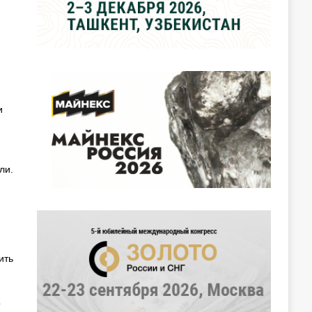
и
ли.
ить
о