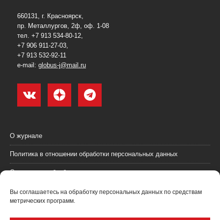
660131, г. Красноярск,
пр. Металлургов, 2ф, оф. 1-08
тел. +7 913 534-80-12,
+7 906 911-27-03,
+7 913 532-92-11
e-mail:
globus-j@mail.ru
О журнале
Политика в отношении обработки персональных данных
Согласие на обработку персональных данных
Пользовательское соглашение (оферта)
Вы соглашаетесь на обработку персональных данных по средствам
метрических программ.
Согласие на получение рекламных материалов