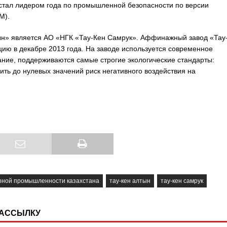
стал лидером года по промышленной безопасности по версии
M).
ын» является АО «НГК «Тау-Кен Самрук». Аффинажный завод «Тау
ацию в декабре 2013 года. На заводе используется современное
ние, поддерживаются самые строгие экологические стандарты:
ть до нулевых значений риск негативного воздействия на
орной промышленности казахстана
тау-кен алтын
тау-кен самрук
РАССЫЛКУ