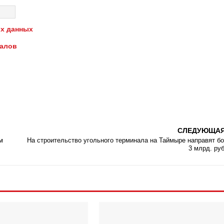
х данных
иалов
СЛЕДУЮЩА
м
На строительство угольного терминала на Таймыре направят б
3 млрд. ру