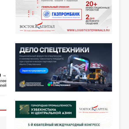
Я
олее
блей