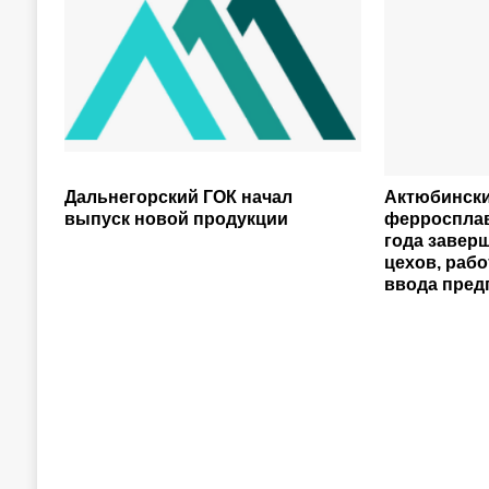
Дальнегорский ГОК начал
Актюбински
выпуск новой продукции
ферросплав
года завер
цехов, раб
ввода пред