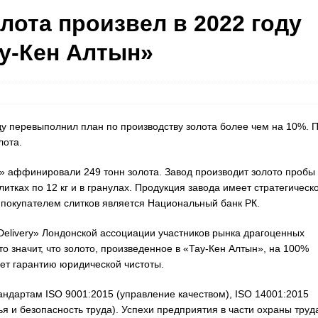
олота произвел в 2022 году
у-Кен Алтын»
у перевыполнил план по производству золота более чем на 10%. 
лота.
н» аффинировали 249 тонн золота. Завод производит золото пробы
итках по 12 кг и в гранулах. Продукция завода имеет стратегическ
 покупателем слитков является Национальный банк РК.
elivery» Лондонской ассоциации участников рынка драгоценных
Это значит, что золото, произведенное в «Тау-Кен Алтын», на 100%
ет гарантию юридической чистоты.
тандартам ISO 9001:2015 (управление качеством), ISO 14001:2015
ья и безопасность труда). Успехи предприятия в части охраны труд