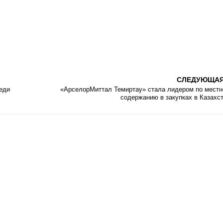
СЛЕДУЮЩА
еди
«АрселорМиттал Темиртау» стала лидером по мест
содержанию в закупках в Казахс