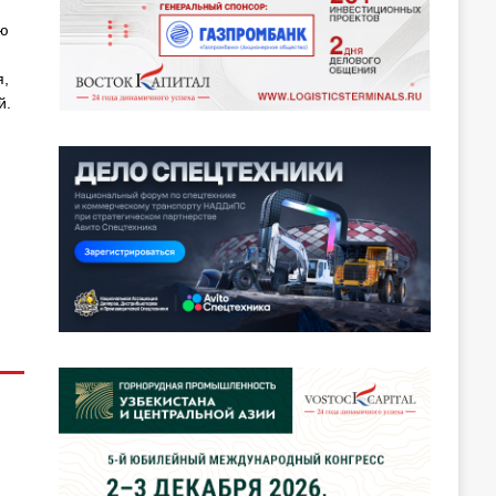
ию
я,
й.