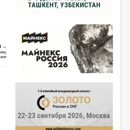
Я
ному
тане