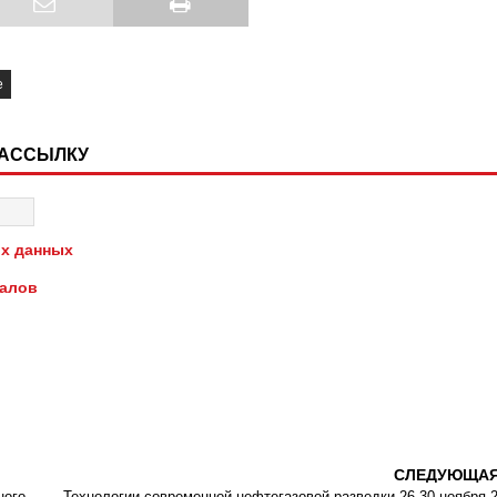
е
РАССЫЛКУ
х данных
иалов
СЛЕДУЮЩА
ного
Технологии современной нефтегазовой разведки 26-30 ноября 