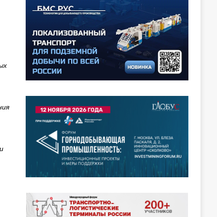
ых
ния
и