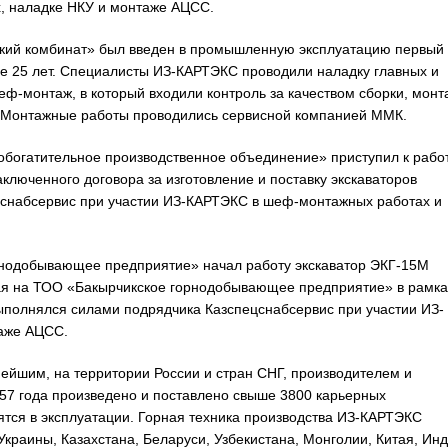
, наладке НКУ и монтаже АЦСС.
ский комбинат» был введен в промышленную эксплуатацию первый
е 25 лет. Специалисты ИЗ-КАРТЭКС проводили наладку главных и
еф-монтаж, в который входили контроль за качеством сборки, монт
 Монтажные работы проводились сервисной компанией ММК.
обогатительное производственное объединение» приступил к рабо
ключенного договора за изготовление и поставку экскаваторов
снабсервис при участии ИЗ-КАРТЭКС в шеф-монтажных работах и
орнодобывающее предприятие» начал работу экскаватор ЭКГ-15М
ая на ТОО «Бакырчикское горнодобывающее предприятие» в рамка
полнялся силами подрядчика Казспецснабсервис при участии ИЗ-
аже АЦСС.
ейшим, на территории России и стран СНГ, производителем и
957 года произведено и поставлено свыше 3800 карьерных
дятся в эксплуатации. Горная техника производства ИЗ-КАРТЭКС
краины, Казахстана, Беларуси, Узбекистана, Монголии, Китая, Ин