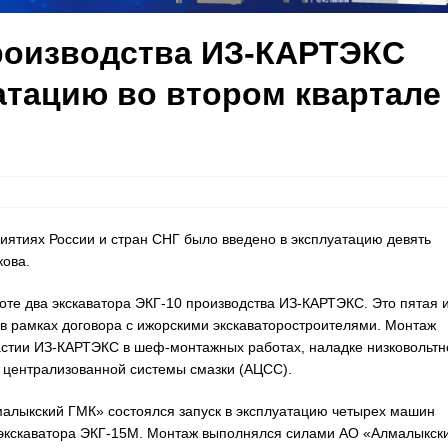
роизводства ИЗ-КАРТЭКС
атацию во втором квартале
ятиях России и стран СНГ было введено в эксплуатацию девять
кова.
боте два экскаватора ЭКГ-10 производства ИЗ-КАРТЭКС. Это пятая 
d в рамках договора с ижорскими экскаваторостроителями. Монтаж
тии ИЗ-КАРТЭКС в шеф-монтажных работах, наладке низковольтн
й централизованной системы смазки (АЦСС).
лмалыкский ГМК» состоялся запуск в эксплуатацию четырех машин
а экскаватора ЭКГ-15М. Монтаж выполнялся силами АО «Алмалыкск