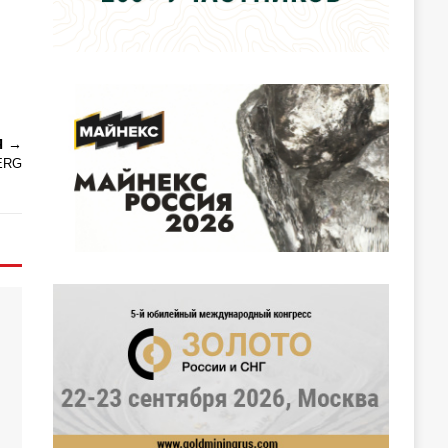
Я
 ERG