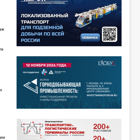
аж
те
х
дии