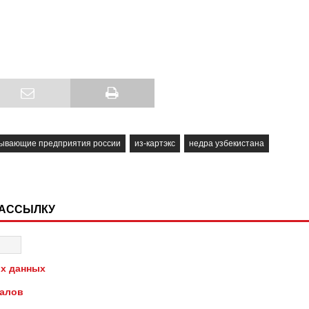
ывающие предприятия россии
из-картэкс
недра узбекистана
РАССЫЛКУ
х данных
иалов