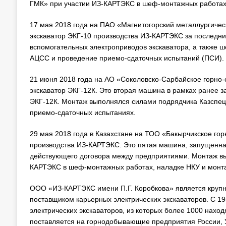
ГМК» при участии ИЗ-КАРТЭКС в шеф-монтажных работах
17 мая 2018 года на ПАО «Магнитогорский металлургиче
экскаватор ЭКГ-10 производства ИЗ-КАРТЭКС за последни
вспомогательных электроприводов экскаватора, а также ш
АЦСС и проведение приемо-сдаточных испытаний (ПСИ).
21 июня 2018 года на АО «Соколовско-Сарбайское горно-
экскаватор ЭКГ-12К. Это вторая машина в рамках ранее за
ЭКГ-12К. Монтаж выполнялся силами подрядчика Казспец
приемо-сдаточных испытаниях.
29 мая 2018 года в Казахстане на ТОО «Бакырчикское г
производства ИЗ-КАРТЭКС. Это пятая машина, запущенн
действующего договора между предприятиями. Монтаж вы
КАРТЭКС в шеф-монтажных работах, наладке НКУ и монт
ООО «ИЗ-КАРТЭКС имени П.Г. Коробкова» является крупн
поставщиком карьерных электрических экскаваторов. С 1
электрических экскаваторов, из которых более 1000 нахо
поставляется на горнодобывающие предприятия России, У