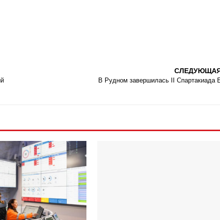
СЛЕДУЮЩА
ый
В Рудном завершилась II Спартакиада