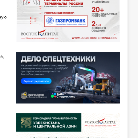
ьную
й,