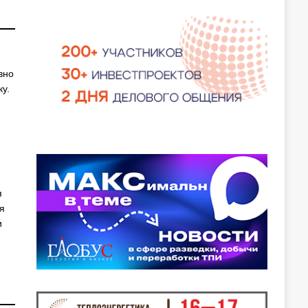
вно
у.
я
я
и