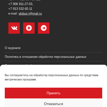
+7 906 911-27-03,
+7 913 532-92-11
e-mail:
globus-j@mail.ru
О журнале
Политика в отношении обработки персональных данных
Согласие на обработку персональных данных
Пользовательское соглашение (оферта)
Вы соглашаетесь на обработку персональных данных по средствам
метрических программ.
Согласие на получение рекламных материалов
Рекламодателям
Принять
Контакты
Отказаться