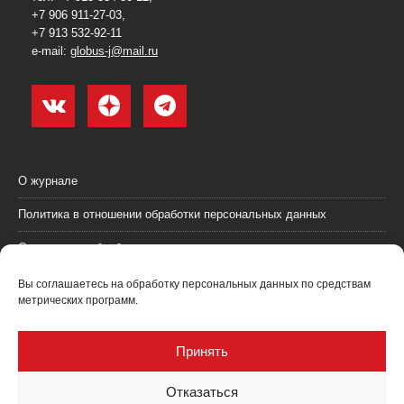
+7 906 911-27-03,
+7 913 532-92-11
e-mail:
globus-j@mail.ru
О журнале
Политика в отношении обработки персональных данных
Согласие на обработку персональных данных
Пользовательское соглашение (оферта)
Вы соглашаетесь на обработку персональных данных по средствам
метрических программ.
Согласие на получение рекламных материалов
Рекламодателям
Принять
Контакты
Отказаться