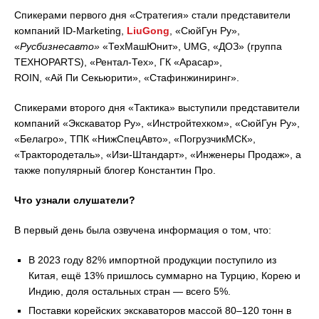
Спикерами первого дня «Стратегия» стали представители
компаний ID-Marketing,
LiuGong
, «СюйГун Ру»,
«
Русбизнесавто
»
«ТехМашЮнит», UMG, «ДОЗ» (группа
ТЕХНОPARTS), «Рентал-Тех», ГК «Арасар»,
ROIN, «Ай Пи Секьюрити», «Стафинжиниринг».
Спикерами второго дня «Тактика» выступили представители
компаний «Экскаватор Ру», «Инстройтехком», «СюйГун Ру»,
«Белагро», ТПК «НижСпецАвто», «ПогрузчикМСК»,
«Трактородеталь», «Изи-Штандарт», «Инженеры Продаж», а
также популярный блогер Константин Про.
Что узнали слушатели?
В первый день была озвучена информация о том, что:
В 2023 году 82% импортной продукции поступило из
Китая, ещё 13% пришлось суммарно на Турцию, Корею и
Индию, доля остальных стран — всего 5%.
Поставки корейских экскаваторов массой 80–120 тонн в