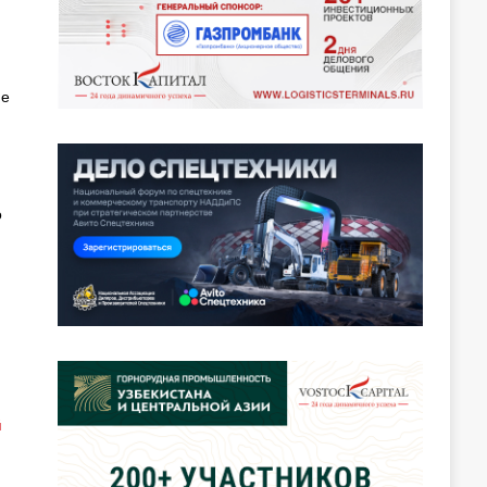
ие
о
м
й