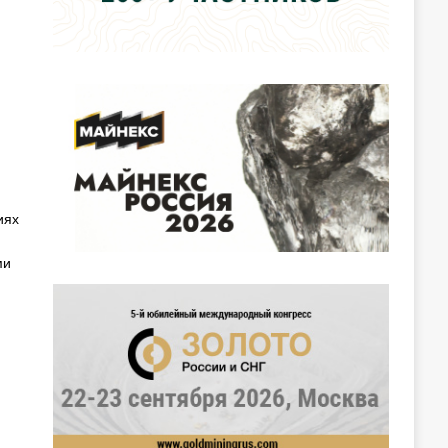
иях
ми