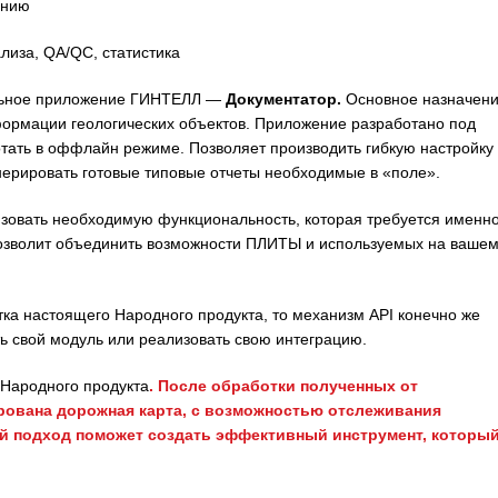
анию
лиза, QA/QC, статистика
ильное приложение ГИНТЕЛЛ —
Документатор.
Основное назначен
формации геологических объектов. Приложение разработано под
тать в оффлайн режиме. Позволяет производить гибкую настройку
нерировать готовые типовые отчеты необходимые в «поле».
вать необходимую функциональность, которая требуется именн
позволит объединить возможности ПЛИТЫ и используемых на ваше
тка настоящего Народного продукта, то механизм API конечно же
ь свой модуль или реализовать свою интеграцию.
Народного продукта
. После обработки полученных от
рована дорожная карта, с возможностью отслеживания
й подход поможет создать эффективный инструмент, которы
.