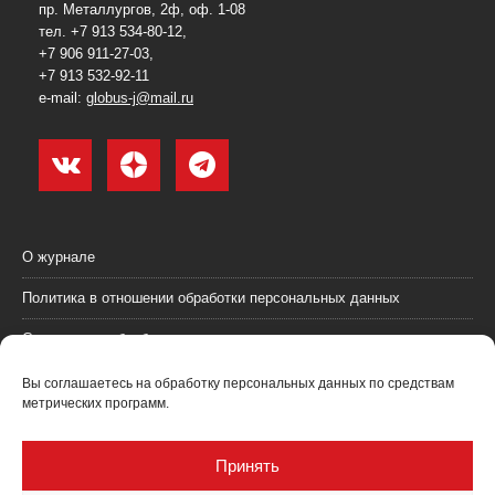
пр. Металлургов, 2ф, оф. 1-08
тел. +7 913 534-80-12,
+7 906 911-27-03,
+7 913 532-92-11
e-mail:
globus-j@mail.ru
О журнале
Политика в отношении обработки персональных данных
Согласие на обработку персональных данных
Пользовательское соглашение (оферта)
Вы соглашаетесь на обработку персональных данных по средствам
метрических программ.
Согласие на получение рекламных материалов
Рекламодателям
Принять