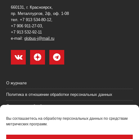
660131, г. Красноярск,
пр. Металлургов, 2ф, оф. 1-08
тел. +7 913 534-80-12,
+7 906 911-27-03,
+7 913 532-92-11
e-mail:
globus-j@mail.ru
О журнале
Политика в отношении обработки персональных данных
Согласие на обработку персональных данных
Пользовательское соглашение (оферта)
Вы соглашаетесь на обработку персональных данных по средствам
метрических программ.
Согласие на получение рекламных материалов