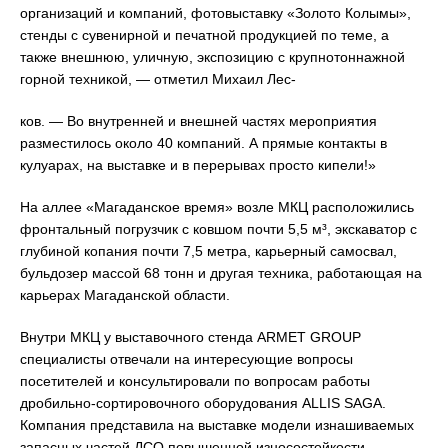
организаций и компаний, фотовыставку «Золото Колымы»,
стенды с сувенирной и печатной продукцией по теме, а
также внешнюю, уличную, экспозицию с крупнотоннажной
горной техникой, — отметил Михаил Лес-
ков. — Во внутренней и внешней частях мероприятия
разместилось около 40 компаний. А прямые контакты в
кулуарах, на выставке и в перерывах просто кипели!»
На аллее «Магаданское время» возле МКЦ расположились
фронтальный погрузчик с ковшом почти 5,5 м³, экскаватор с
глубиной копания почти 7,5 метра, карьерный самосвал,
бульдозер массой 68 тонн и другая техника, работающая на
карьерах Магаданской области.
Внутри МКЦ у выставочного стенда ARMET GROUP
специалисты отвечали на интересующие вопросы
посетителей и консультировали по вопросам работы
дробильно-сортировочного оборудования ALLIS SAGA.
Компания представила на выставке модели изнашиваемых
запасных частей ДСО повышенной износостойкости.