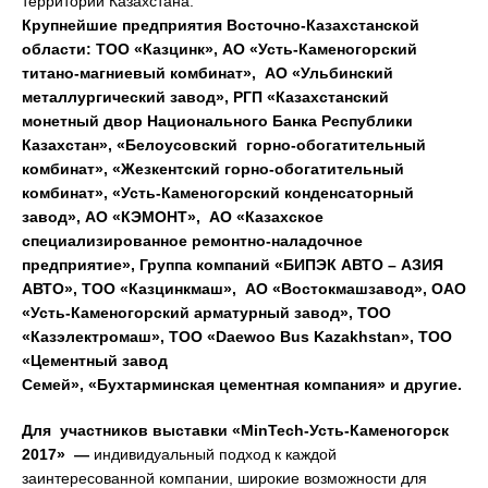
территории Казахстана.
Крупнейшие предприятия Восточно-Казахстанской
области:
ТОО «Казцинк», АО «Усть-Каменогорский
титано-магниевый комбинат», АО «Ульбинский
металлургический завод», РГП «Казахстанский
монетный двор Национального Банка Республики
Казахстан», «Белоусовский горно-обогатительный
комбинат», «Жезкентский горно-обогатительный
комбинат», «Усть-Каменогорский конденсаторный
завод», АО «КЭМОНТ», АО «Казахское
специализированное ремонтно-наладочное
предприятие», Группа компаний «БИПЭК АВТО – АЗИЯ
АВТО», ТОО «Казцинкмаш», АО «Востокмашзавод», ОАО
«Усть-Каменогорский арматурный завод», ТОО
«Казэлектромаш», ТОО «Daewoo Bus Kazakhstan», ТОО
«Цементный завод
Семей», «Бухтарминская цементная компания» и другие.
Для участников выставки «MinTech-Усть-Каменогорск
2017» —
индивидуальный подход к каждой
заинтересованной компании, широкие возможности для