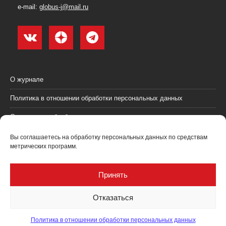
e-mail:
globus-j@mail.ru
О журнале
Политика в отношении обработки персональных данных
Согласие на обработку персональных данных
Пользовательское соглашение (оферта)
Вы соглашаетесь на обработку персональных данных по средствам
метрических программ.
Согласие на получение рекламных материалов
Рекламодателям
Принять
Контакты
Отказаться
Политика в отношении обработки персональных данных
Журнал "Глобус: геология и бизнес" @ 2021. Все права соблюдены.