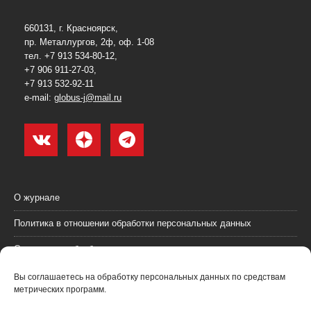
660131, г. Красноярск,
пр. Металлургов, 2ф, оф. 1-08
тел. +7 913 534-80-12,
+7 906 911-27-03,
+7 913 532-92-11
e-mail:
globus-j@mail.ru
О журнале
Политика в отношении обработки персональных данных
Согласие на обработку персональных данных
Пользовательское соглашение (оферта)
Вы соглашаетесь на обработку персональных данных по средствам
метрических программ.
Согласие на получение рекламных материалов