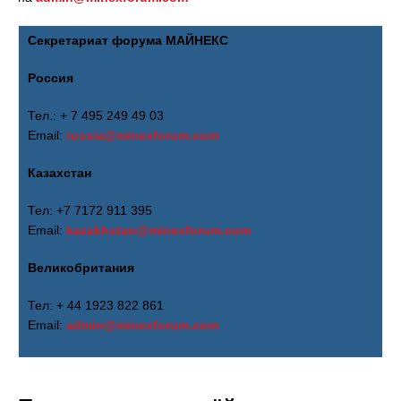
Секретариат форума МАЙНЕКС
Россия
Тел.: + 7 495 249 49 03
Email:
russia@minexforum.com
Казахстан
Тел: +7 7172 911 395
Email:
kazakhstan@minexforum.com
Великобритания
Тел: + 44 1923 822 861
Email:
admin@minexforum.com