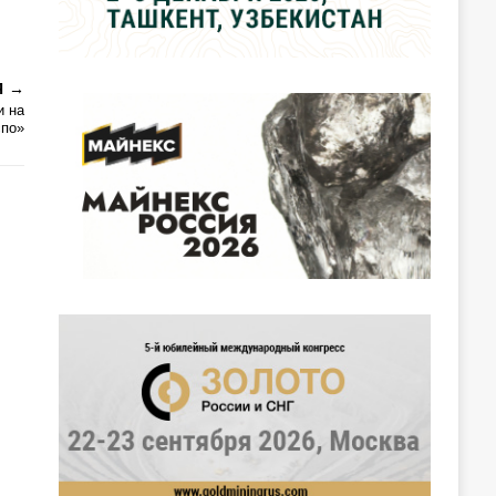
Я
и на
спо»