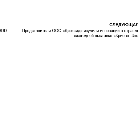
СЛЕДУЮЩА
OOD
Представители ООО «Диоксид» изучили инновации в отрасл
ежегодной выставке «Криоген-Эк