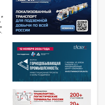
 и
в
ся
»,