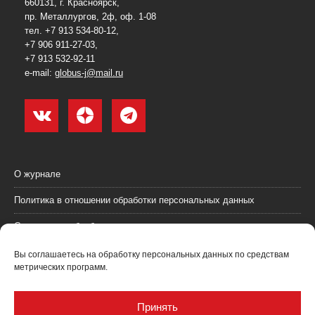
660131, г. Красноярск,
пр. Металлургов, 2ф, оф. 1-08
тел. +7 913 534-80-12,
+7 906 911-27-03,
+7 913 532-92-11
e-mail:
globus-j@mail.ru
О журнале
Политика в отношении обработки персональных данных
Согласие на обработку персональных данных
Пользовательское соглашение (оферта)
Вы соглашаетесь на обработку персональных данных по средствам
метрических программ.
Согласие на получение рекламных материалов
Рекламодателям
Принять