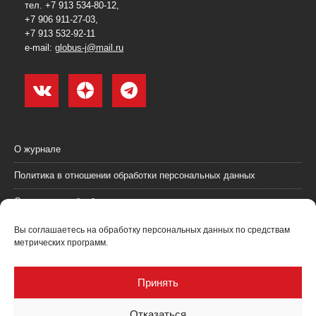
тел. +7 913 534-80-12,
+7 906 911-27-03,
+7 913 532-92-11
e-mail:
globus-j@mail.ru
О журнале
Политика в отношении обработки персональных данных
Согласие на обработку персональных данных
Пользовательское соглашение (оферта)
Вы соглашаетесь на обработку персональных данных по средствам
метрических программ.
Согласие на получение рекламных материалов
Рекламодателям
Принять
Контакты
Отказаться