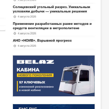
Солнцевский угольный разрез. Уникальным
условиям добычи — уникальные решения
4 августа 2026
Применение разработанных ранее методов и
средств вентиляции в метрополитене
4 августа 2026
АНО «НОИВ». Взрывной прогресс
4 августа 2026
П
о
д
й
е
л
и
м
т
ь