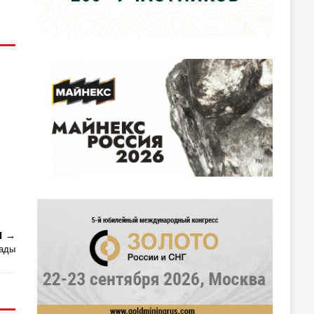
Я
рады