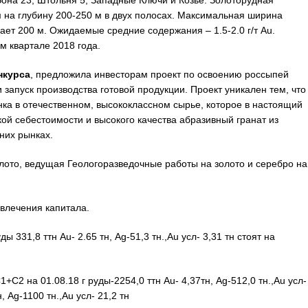
 Зона 23, Штольня 5, Западные Ключи и Козье. Золоторудная
на глубину 200-250 м в двух полосах. Максимальная ширина
ет 200 м. Ожидаемые средние содержания – 1.5-2.0 г/т Au.
м квартале 2018 года.
нкурса
, предложила инвесторам проект по освоению россыпей
 запуск производства готовой продукции. Проект уникален тем, что
ка в отечественном, высококлассном сырье, которое в настоящий
кой себестоимости и высокого качества абразивный гранат из
них рынках.
лото, ведущая Геологоразведочные работы на золото и серебро на
влечения капитала.
31,8 ттн Au- 2.65 тн, Ag-51,3 тн.,Au усл- 3,31 тн стоят на
2 на 01.08.18 г руды-2254,0 ттн Au- 4,37тн, Ag-512,0 тн.,Au усл-
 Ag-1100 тн.,Au усл- 21,2 тн