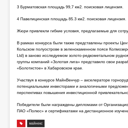
3 Бурматовская площадь 99,7 км2. поисковая лицензия.
4 Павелицинская площадь 85.3 км2. поисковая лицензия.
Жюри привлекли гибкие условия, предлагаемые для сотру
В рамках конкурса были также представлены проекты Цен
Кольском полуострове в зеленокаменном поясе Колмозеро-В
Ltd) в заново исследуемом золото-редкометальном рудно
группы компаний «Золотая лига» представило свои разра
«Болотистое» в Хабаровском крае.
Участвуя в конкурсе МайнВенчур – акселераторе горнору
потенциальными инвесторами и аналогичными предложен
перспективах повышения инвестиционной привлекательнос
Победители были награждены дипломами от Организацио
ПАО «Полюс» и сертификатами на дистанционное изучени
майнекс