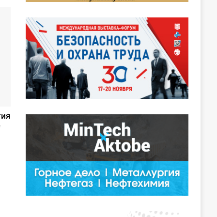
гия
е