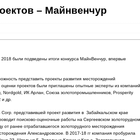
роектов – Майнвенчур
2018 были подведены итоги конкурса МайнВенчур, впервые
ожность представить проекты развития месторождений
 оценки проектов были приглашены опытные эксперты из компани
ing, Nordgold, ИК Арлан, Союза золотопромышленников, Prosperity
 и др.
s Corp. представившей проект развития в Забайкальском крае
роводит поисково-оценочные работы на Сергеевском золоторудно
паду от ранее отрабатавшегося золоторудного месторождения
есторождения Александровское. В 2017-18 гг компания пробурила