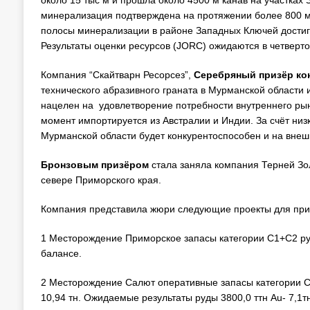
около 15 тыс м и прошла около 4500 м канав на участках
минерализация подтверждена на протяжении более 800 м 
полосы минерализации в районе Западных Ключей достига
Результаты оценки ресурсов (JORC) ожидаются в четверто
Компания “Скайтварн Ресорсез”,
Серебряный призёр ко
технического абразивного граната в Мурманской области и
нацелен на удовлетворение потребности внутреннего рын
момент импортируется из Австралии и Индии. За счёт низ
Мурманской области будет конкурентоспособен и на внеш
Бронзовым призёром
стала заняла компания Терней Зо
севере Приморского края.
Компания представила жюри следующие проекты для при
1 Месторождение Приморское запасы категории С1+С2 руды 3
балансе.
2 Месторождение Салют оперативные запасы категории С1+С
10,94 тн. Ожидаемые результаты руды 3800,0 ттн Au- 7,1тн,