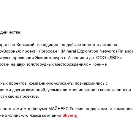
дничества.
трально-Кольской экспедиции по добыче золота и лития на
оронья; проект «Логросан» (Mineral Exploration Network (Finland)
м узле провинции Экстремадура в Испания и др. ООО «ДВГК»
ботки на двух золоторудных месторождениях «Нони» и
дных проектов, компании-конкурсанты познакомились с
иями других компаний, услышали мнение жюри о возможностях и
ти своих проектов.
нного комитета форума МАЙНЕКС Россия, подарками от компании
е английского языка компании
Skyeng
.