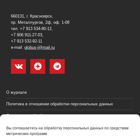
660131, г. Красноярск,
пр. Металлургов, 2ф, оф. 1-08
тел. +7 913 534-80-12,
+7 906 911-27-03,
+7 913 532-92-11
e-mail:
globus-j@mail.ru
О журнале
Политика в отношении обработки персональных данных
Согласие на обработку персональных данных
Пользовательское соглашение (оферта)
Вы соглашаетесь на обработку персональных данных по средствам
метрических программ.
Согласие на получение рекламных материалов